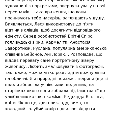
художниці з портретами, звернула увагу на очі
персонажів – таке враження, що вони
пронизують тебе наскрізь, заглядають у душу.
Виявляється, Леся використовує до п’яти
відтінків олівців, щоб досягнути відповідного
ефекту. Серед особистостей Брітні Спірс,
голлівудські зірки, Кармеліта, Анастасія
Заворотнюк, Руслана, популярна американська
співачка Бейонсе, Ані Лорак… Розповідає, що
віддає перевагу саме портретному жанру
живопису. Любить змальовувати з фотографії,
так, каже, можна чітко розгледіти кожну лінію
на обличчі. Є й природні пейзажі, тварини (ще зі
школи зберегла учнівський щоденник, на
сторінках якого вони зображені), ілюстрації до
улюблених казок, скажімо, Редьярда Кіплінга,
квіти. Якщо це, для прикладу, зима, то
холодний голубий колір підсилює відчуття.