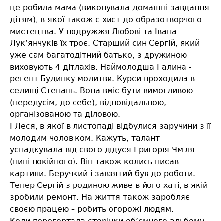
це робила мама (виконувала домашні завдання
дітям), в якої також є хист до образотворчого
мистецтва. У подружжя Любові та Івана
Лук’янчуків їх троє. Старший син Сергій, який
уже сам багатодітний батько, з дружиною
виховують 4 дітлахів. Наймолодша Галина -
регент Будинку молитви. Курси проходила в
селищі Степань. Вона вміє бути вимогливою
(передусім, до себе), відповідальною,
організованою та діловою.
І Леся, в якої в листопаді відбулися заручини з її
молодим чоловіком. Кажуть, талант
успадкувала від свого дідуся Григорія Чміля
(нині покійного). Він також колись писав
картини. Беручкий і завзятий був до роботи.
Тепер Сергій з родиною живе в його хаті, в якій
зробили ремонт. На життя також заробляє
своєю працею – робить огорожі людям.
Коли перегортала сторінки об’ємного альбому