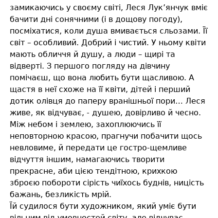
замикаючись у своєму світі, Леся Лук’янчук вміє
бачити дні сонячними (і в дощову погоду),
посміхатися, коли душа вмивається сльозами. Її
світ – особливий. Добрий і чистий. У ньому квіти
мають обличчя й душу, а люди – щирі та
відверті. З першого погляду на дівчину
помічаєш, що вона любить бути щасливою. А
щастя в неї схоже на її квіти, дітей і перший
дотик олівця до паперу вранішньої пори… Леся
живе, як відчуває, - душею, довірливо й чесно.
Між небом і землею, захоплюючись її
неповторною красою, прагнучи побачити щось
невловиме, й передати це гостро-щемливе
відчуття іншим, намагаючись творити
прекрасне, аби цією тендітною, крихкою
зброєю побороти сірість чиїхось буднів, ницість
бажань, безликість мрій.
Їй судилося бути художником, який уміє бути
вільним від умовностей світу, але відчуває