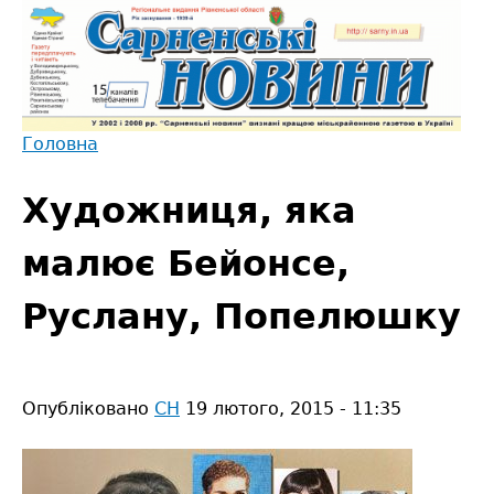
Jump
to
navigation
Головна
Back
Ви
to
Художниця, яка
є
top
тут
малює Бейонсе,
Руслану, Попелюшку
Опубліковано
СН
19 лютого, 2015 - 11:35