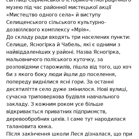
музею під час районної мистецької акції
«Мистецтво одного села» й виступу
Селищенського сільського культурно-
дозвіллєвого комплексу «Мрія».
До складу ради входять три населених пункти:
Селище, Ясногірка й Чабель, які є одними з
найвіддаленіших у районі. Назва Ясногірка,
мальовничого поліського куточку, за
розповідями старожилів, пішла від того, що хоч
би з якого боку люди йшли до поселення,
попереду виднілися ясні гори. За останні
десятиліття село дуже змінилося. Нові вулиці,
сучасна триповерхова будівля навчального
закладу. З кожним роком усе більше
відкривається приватних підприємств,
деревообробних цехів. І саме тут народилася
талановита юнка.
Після закінчення школи Леся дізналася, що при