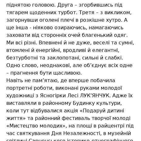
піднятою головою. Друга – згорбившись під
тягарем щоденних турбот. Третя – з викликом,
загорнувши оголені плечі в розкішне хутро. А
ще інша - ніяково озираючись, намагаючись
заховати від сторонніх очей благенький одяг.
Ми всі різні. Впевнені й не дуже, веселі та сумні,
втомлені й енергійні, вродливі й елегантні,
безтурботні та заклопотані, сильні й слабкі.
Одно слово, неоднакові, але об’єднує всіх одне
– прагнення бути щасливою.
Навіть не пам’ятаю, де вперше побачила
портретні роботи, виконані руками молодої
художниці з Ясногірки Лесі ЛУК’ЯНЧУК. Адже їх
виставляли в районному Будинку культури,
коли тут відбувалися акція «Подаруй дитині
життя» та районний фестиваль творчої молоді
«Мистецтво молодих», на площі в райцентрі під
час святкування Дня Незалежності, в музейній
світлиці Сарненського історико-етнографічного