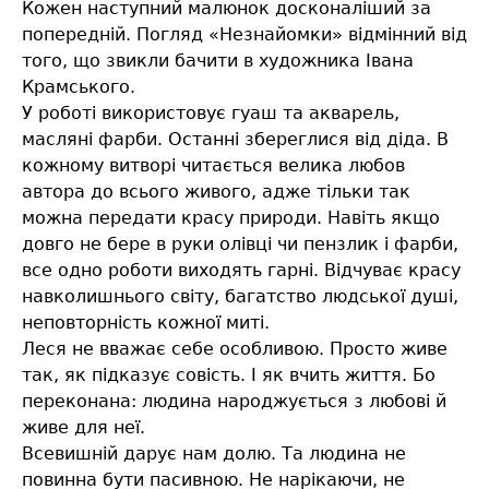
Кожен наступний малюнок досконаліший за
попередній. Погляд «Незнайомки» відмінний від
того, що звикли бачити в художника Івана
Крамського.
У роботі використовує гуаш та акварель,
масляні фарби. Останні збереглися від діда. В
кожному витворі читається велика любов
автора до всього живого, адже тільки так
можна передати красу природи. Навіть якщо
довго не бере в руки олівці чи пензлик і фарби,
все одно роботи виходять гарні. Відчуває красу
навколишнього світу, багатство людської душі,
неповторність кожної миті.
Леся не вважає себе особливою. Просто живе
так, як підказує совість. І як вчить життя. Бо
переконана: людина народжується з любові й
живе для неї.
Всевишній дарує нам долю. Та людина не
повинна бути пасивною. Не нарікаючи, не