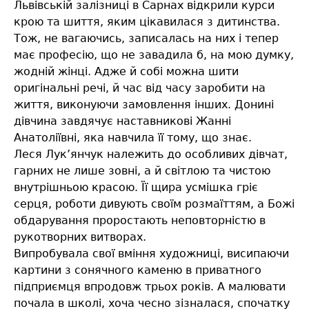
Львівській залізниці в Сарнах відкрили курси
крою та шиття, яким цікавилася з дитинства.
Тож, не вагаючись, записалась на них і тепер
має професію, що не завадила б, на мою думку,
жодній жінці. Адже й собі можна шити
оригінальні речі, й час від часу заробити на
життя, виконуючи замовлення інших. Донині
дівчина завдячує наставникові Жанні
Анатоліївні, яка навчила її тому, що знає.
Леся Лук’янчук належить до особливих дівчат,
гарних не лише зовні, а й світлою та чистою
внутрішньою красою. Її щира усмішка гріє
серця, роботи дивують своїм розмаїттям, а Божі
обдарування проростають неповторністю в
рукотворних витворах.
Випробувала свої вміння художниці, висипаючи
картини з сонячного каменю в приватного
підприємця впродовж трьох років. А малювати
почала в школі, хоча чесно зізналася, спочатку