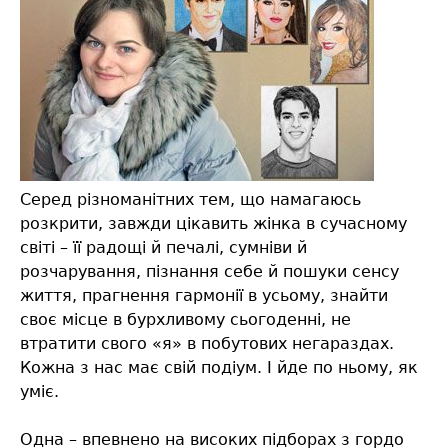
Серед різноманітних тем, що намагаюсь
розкрити, завжди цікавить жінка в сучасному
світі – її радощі й печалі, сумніви й
розчарування, пізнання себе й пошуки сенсу
життя, прагнення гармонії в усьому, знайти
своє місце в бурхливому сьогоденні, не
втратити свого «я» в побутових негараздах.
Кожна з нас має свій подіум. І йде по ньому, як
уміє.
Одна – впевнено на високих підборах з гордо