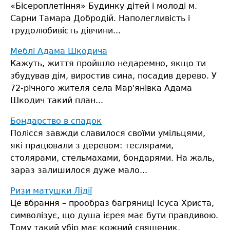
«Бісероплетіння» Будинку дітей і молоді м.
Сарни Тамара Добродій. Наполегливість і
трудолюбивість дівчини...
Меблі Адама Шкодича
Кажуть, життя пройшло недаремно, якщо ти
збудував дім, виростив сина, посадив дерево. У
72-річного жителя села Мар'янівка Адама
Шкодич такий план...
Бондарство в спадок
Полісся завжди славилося своїми умільцями,
які працювали з деревом: теслярами,
столярами, стельмахами, бондарями. На жаль,
зараз залишилося дуже мало...
Ризи матушки Лідії
Це вбрання – прообраз багряниці Ісуса Христа,
символізує, що душа ієрея має бути правдивою.
Тому такий убір має кожний священик,