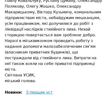
Павлу Ковальчуку, Руслану Цуману, Олександру
Полякову, Олегу Жошко, Олександру
Макарицькому, Віктору Кузьмичу, комунальним
підприємствам міста, небайдужим мешканцям,
усім працівникам, які долучилися до робіт з
ліквідації наслідків стихійного лиха. Нехай
сторицею повертається вам зроблене добро.
Наразі в міськвиконком проводить роботу з
надання допомоги малозабезпеченим сім’ям
(власникам приватних будинків), що
постраждали від стихійного лиха. Витрати на
неї також взяли на себе приватні підприємці
міста.
Світлана УСИК,
міський голова.
Новини:
З перших уст