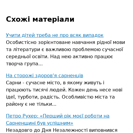
Схожі матеріали
Учити дітей треба не про всяк випадок
Особистісно зорієнтоване навчання рідної мови
та літератури є важливою проблемою сучасної
середньої освіти. Над нею активно працює
творча група...
На сторожі здоров’я сарненців
Сарни - сучасне місто, в якому живуть і
працюють тисячі людей. Кожен день несе нові
ідеї, турботи, радість. Особливістю міста та
району є не тільки...
Петро Рухер: «Перший рік моєї роботи на
Сарненщині був успішним»
Незадовго до Дня Незалежності виповнився