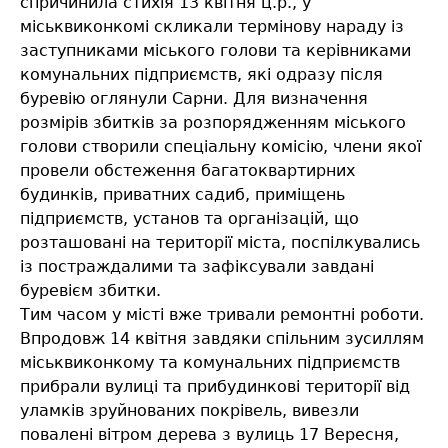
спричинила стихія 13 квітня ц.р., у
міськвиконкомі скликали термінову нараду із
заступниками міського голови та керівниками
комунальних підприємств, які одразу після
буревію оглянули Сарни. Для визначення
розмірів збитків за розпорядженням міського
голови створили спеціальну комісію, члени якої
провели обстеження багатоквартирних
будинків, приватних садиб, приміщень
підприємств, установ та організацій, що
розташовані на території міста, поспілкувались
із постраждалими та зафіксували завдані
буревієм збитки.
Тим часом у місті вже тривали ремонтні роботи.
Впродовж 14 квітня завдяки спільним зусиллям
міськвиконкому та комунальних підприємств
прибрали вулиці та прибудинкові території від
уламків зруйнованих покрівель, вивезли
повалені вітром дерева з вулиць 17 Вересня,