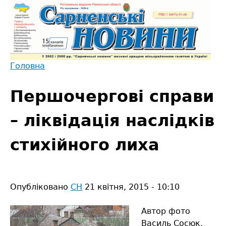
Jump
to
navigation
Головна
Back
Ви
to
Першочергові справи
є
top
тут
– ліквідація наслідків
стихійного лиха
Опубліковано
СН
21 квітня, 2015 - 10:10
Автор фото
Василь Сосюк.