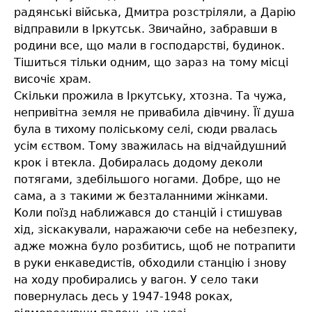
радянські війська, Дмитра розстріляли, а Дарію
відправили в Іркутськ. Звичайно, забравши в
родини все, що мали в господарстві, будинок.
Тішиться тільки одним, що зараз на тому місці
височіє храм.
Скільки прожила в Іркутську, хтозна. Та чужа,
непривітна земля не привабила дівчину. Її душа
була в тихому поліському селі, сюди рвалась
усім єством. Тому зважилась на відчайдушний
крок і втекла. Добиралась додому деколи
потягами, здебільшого ногами. Добре, що не
сама, а з такими ж безталанними жінками.
Коли поїзд наближався до станцій і стишував
хід, зіскакували, наражаючи себе на небезпеку,
адже можна було розбитись, щоб не потрапити
в руки енкаведистів, обходили станцію і знову
на ходу пробирались у вагон. У село таки
повернулась десь у 1947-1948 роках,