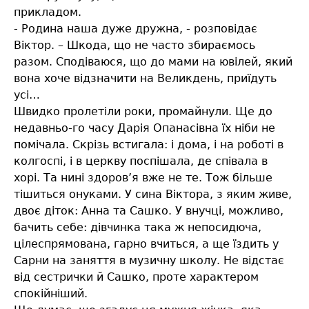
прикладом.
- Родина наша дуже дружна, - розповідає
Віктор. – Шкода, що не часто збираємось
разом. Сподіваюся, що до мами на ювілей, який
вона хоче відзначити на Великдень, приїдуть
усі…
Швидко пролетіли роки, промайнули. Ще до
недавньо-го часу Дарія Опанасівна їх ніби не
помічала. Скрізь встигала: і дома, і на роботі в
колгоспі, і в церкву поспішала, де співала в
хорі. Та нині здоров’я вже не те. Тож більше
тішиться онуками. У сина Віктора, з яким живе,
двоє діток: Анна та Сашко. У внучці, можливо,
бачить себе: дівчинка така ж непосидюча,
цілеспрямована, гарно вчиться, а ще їздить у
Сарни на заняття в музичну школу. Не відстає
від сестрички й Сашко, проте характером
спокійніший.