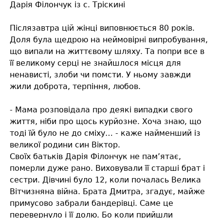
Дарія Філончук із с. Тріскині
Післязавтра цій жінці виповнюється 80 років.
Доля була щедрою на неймовірні випробування,
що випали на життєвому шляху. Та попри все в
її великому серці не знайшлося місця для
ненависті, злоби чи помсти. У ньому завжди
жили доброта, терпіння, любов.
- Мама розповідала про деякі випадки свого
життя, ніби про щось курйозне. Хоча знаю, що
тоді їй було не до сміху… - каже найменший із
великої родини син Віктор.
Своїх батьків Дарія Філончук не пам’ятає,
померли дуже рано. Виховували її старші брат і
сестри. Дівчині було 12, коли почалась Велика
Вітчизняна війна. Брата Дмитра, згадує, майже
примусово забрали бандерівці. Саме це
перевернуло і її долю. Бо коли прийшли