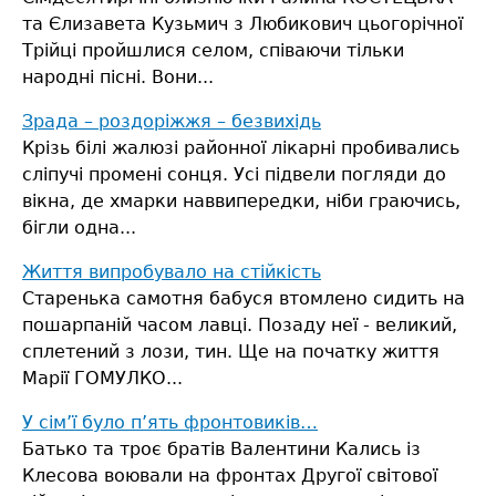
та Єлизавета Кузьмич з Любикович цьогорічної
Трійці пройшлися селом, співаючи тільки
народні пісні. Вони...
Зрада – роздоріжжя – безвихідь
Крізь білі жалюзі районної лікарні пробивались
сліпучі промені сонця. Усі підвели погляди до
вікна, де хмарки наввипередки, ніби граючись,
бігли одна...
Життя випробувало на стійкість
Старенька самотня бабуся втомлено сидить на
пошарпаній часом лавці. Позаду неї - великий,
сплетений з лози, тин. Ще на початку життя
Марії ГОМУЛКО...
У сім’ї було п’ять фронтовиків…
Батько та троє братів Валентини Кались із
Клесова воювали на фронтах Другої світової