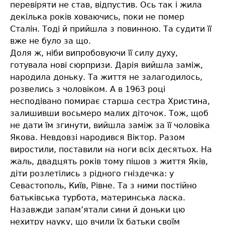
перевіряти не став, відпустив. Ось так і жила
декілька років ховаючись, поки не помер
Сталін. Тоді й прийшла з повинною. Та судити її
вже не було за що.
Доля ж, ніби випробовуючи її силу духу,
готувала нові сюрпризи. Дарія вийшла заміж,
народила доньку. Та життя не залагодилось,
розвелись з чоловіком. А в 1963 році
несподівано помирає старша сестра Христина,
залишивши восьмеро малих діточок. Тож, щоб
не дати їм згинути, вийшла заміж за її чоловіка
Якова. Невдовзі народився Віктор. Разом
виростили, поставили на ноги всіх десятьох. На
жаль, двадцять років тому пішов з життя Яків,
діти розлетілись з рідного гніздечка: у
Севастополь, Київ, Рівне. Та з ними постійно
батьківська турбота, материнська ласка.
Назавжди запам’ятали сини й доньки цю
нехитру науку, що вчили їх батьки своїм