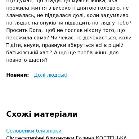
Що думає, що згадує ця мужня жінка, яка
прожила життя з високо піднятою головою, не
зламалась, не піддалася долі, коли задумливо
поглядає на онуків чи підводить погляд у небо?
Просить Бога, щоб не послав нікому того, що
пережила сама? Чи чекає не дочекається, коли
її діти, внуки, правнуки зберуться всі в рідній
батьківській хаті? А що ще треба жінці для
повного щастя?
Новини:
Долі людські
Схожі матеріали
Соловейки-близнюки
Cімдесятирічні близнючки Галина КОСТЕЦЬКА