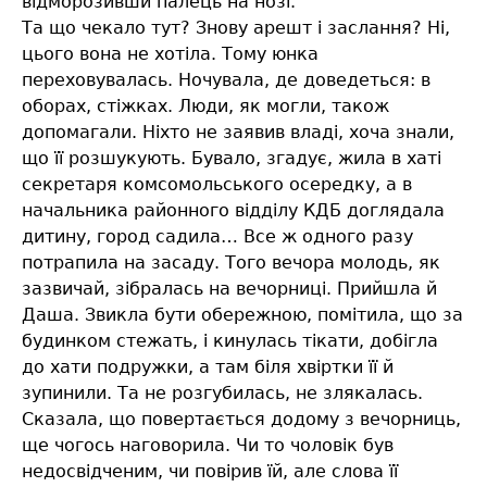
відморозивши палець на нозі.
Та що чекало тут? Знову арешт і заслання? Ні,
цього вона не хотіла. Тому юнка
переховувалась. Ночувала, де доведеться: в
оборах, стіжках. Люди, як могли, також
допомагали. Ніхто не заявив владі, хоча знали,
що її розшукують. Бувало, згадує, жила в хаті
секретаря комсомольського осередку, а в
начальника районного відділу КДБ доглядала
дитину, город садила… Все ж одного разу
потрапила на засаду. Того вечора молодь, як
зазвичай, зібралась на вечорниці. Прийшла й
Даша. Звикла бути обережною, помітила, що за
будинком стежать, і кинулась тікати, добігла
до хати подружки, а там біля хвіртки її й
зупинили. Та не розгубилась, не злякалась.
Сказала, що повертається додому з вечорниць,
ще чогось наговорила. Чи то чоловік був
недосвідченим, чи повірив їй, але слова її