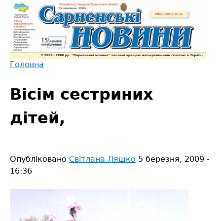
Jump
to
navigation
Головна
Back
Ви
to
Вісім сестриних
є
top
тут
дітей,
Опубліковано
Світлана Ляшко
5 березня, 2009 -
16:36