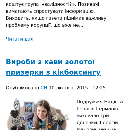
коштує група інвалідності?». Позивачі
вимагають спростувати інформацію.
Виходить, якщо газета піднімає важливу
проблему корупції, що вже не...
Читати далі
про
Чи
образила
газета
Вироби з кави золотої
Сарненську
призерки з кікбоксингу
МСЕК?
Опубліковано
СН
10 лютого, 2015 - 12:25
Подружжя Надії та
Георгія Германів
виховало три
донечки. Георгій
Іванович нині на