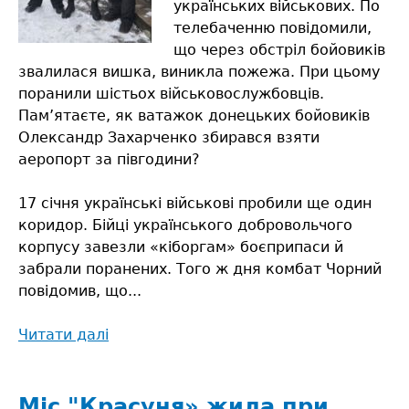
українських військових. По
телебаченню повідомили,
що через обстріл бойовиків
звалилася вишка, виникла пожежа. При цьому
поранили шістьох військовослужбовців.
Пам’ятаєте, як ватажок донецьких бойовиків
Олександр Захарченко збирався взяти
аеропорт за півгодини?
17 січня українські військові пробили ще один
коридор. Бійці українського добровольчого
корпусу завезли «кіборгам» боєприпаси й
забрали поранених. Того ж дня комбат Чорний
повідомив, що...
Читати далі
про
Сарненський
«кіборг»
прийшов
Міс "Красуня» жила при