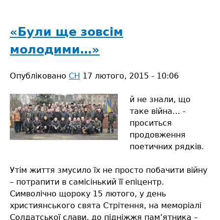
Ширшає
волонтерський
рух
«Були ще зовсім
молодими…»
Опубліковано
СН
17 лютого, 2015 - 10:06
й не знали, що
таке війна… -
проситься
продовження
поетичних рядків.
Утім життя змусило їх не просто побачити війну
– потрапити в самісінький її епіцентр.
Символічно щороку 15 лютого, у день
християнського свята Стрітення, на меморіалі
Солдатської слави, до підніжжя пам’ятника –