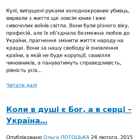
Кулі, випущені руками холоднокровних убивць,
вирвали з життя ще зовсім юних і вже
сивочолих воїнів світла. Вони були різного віку,
професій, але їх об’єднала безмежна любов до
України, прагнення змінити життя народу на
краще. Вони за нашу свободу й оновлення
країни, в якій не буде корупції, свавілля
чиновників, а пануватимуть справедливість,
рівність усіх...
Читати далі
про
Доля
України
у
Коли в душі є Бог, а в серці –
наших
Україна…
вже
руках…
Опубліковано
Ольга ЛОТОЦЬКА
24 лютого, 2015