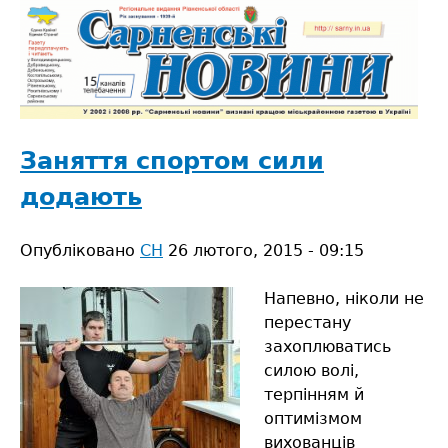
Jump
to
navigation
Back
to
Заняття спортом сили
top
додають
Опубліковано
СН
26 лютого, 2015 - 09:15
Напевно, ніколи не
перестану
захоплюватись
силою волі,
терпінням й
оптимізмом
вихованців