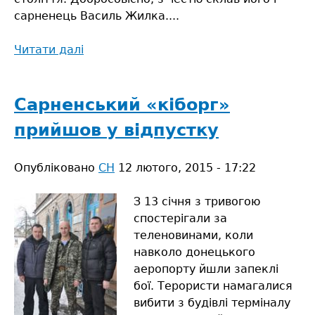
сарненець Василь Жилка....
Читати далі
про
Просили
привезти
снігу
Сарненський «кіборг»
прийшов у відпустку
Опубліковано
СН
12 лютого, 2015 - 17:22
З 13 січня з тривогою
спостерігали за
теленовинами, коли
навколо донецького
аеропорту йшли запеклі
бої. Терористи намагалися
вибити з будівлі терміналу