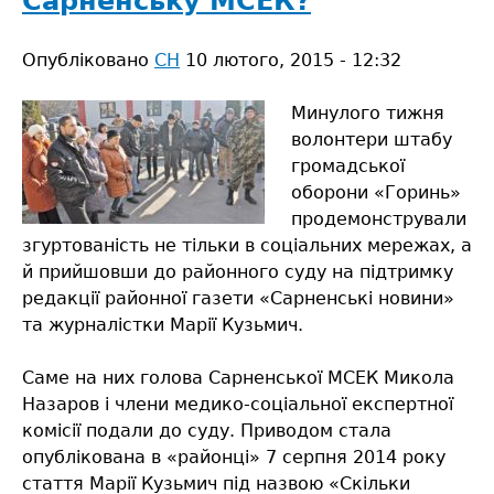
Сарненську МСЕК?
та
журналістів
Опубліковано
СН
10 лютого, 2015 - 12:32
Минулого тижня
волонтери штабу
громадської
оборони «Горинь»
продемонстрували
згуртованість не тільки в соціальних мережах, а
й прийшовши до районного суду на підтримку
редакції районної газети «Сарненські новини»
та журналістки Марії Кузьмич.
Саме на них голова Сарненської МСЕК Микола
Назаров і члени медико-соціальної експертної
комісії подали до суду. Приводом стала
опублікована в «районці» 7 серпня 2014 року
стаття Марії Кузьмич під назвою «Скільки