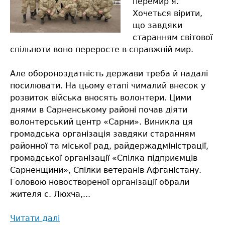
перемир’я.
Хочеться вірити,
що завдяки
старанням світової
спільноти воно переросте в справжній мир.
Але обороноздатність держави треба й надалі
посилювати. На цьому етапі чималий внесок у
розвиток війська вносять волонтери. Цими
днями в Сарненському районі почав діяти
волонтерський центр «Сарни». Виникла ця
громадська організація завдяки старанням
районної та міської рад, райдержадміністрації,
громадської організації «Спілка підприємців
Сарненщини», Спілки ветеранів Афганістану.
Головою новоствореної організації обрали
жителя с. Люхча,...
Читати далі
про