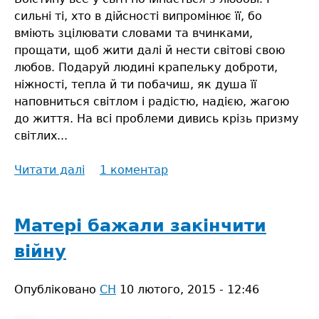
сильні ті, хто в дійсності випромінює її, бо
вміють зцілювати словами та вчинками,
прощати, щоб жити далі й нести світові свою
любов. Подаруй людині крапельку доброти,
ніжності, тепла й ти побачиш, як душа її
наповниться світлом і радістю, надією, жагою
до життя. На всі проблеми дивись крізь призму
світлих...
Читати далі
про
1 коментар
Міс
"Красуня»
жила
Матері бажали закінчити
при
війну
монастирі
Опубліковано
СН
10 лютого, 2015 - 12:46