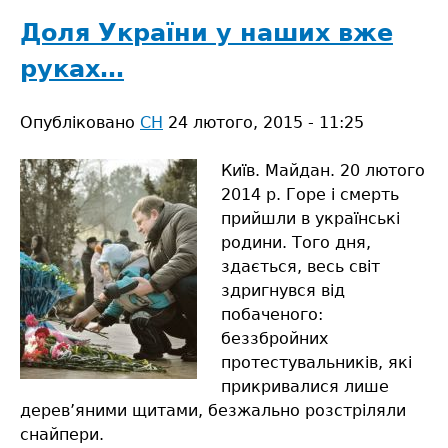
спортом
сили
Доля України у наших вже
додають
руках…
Опубліковано
СН
24 лютого, 2015 - 11:25
Київ. Майдан. 20 лютого
2014 р. Горе і смерть
прийшли в українські
родини. Того дня,
здається, весь світ
здригнувся від
побаченого:
беззбройних
протестувальників, які
прикривалися лише
дерев’яними щитами, безжально розстріляли
снайпери.