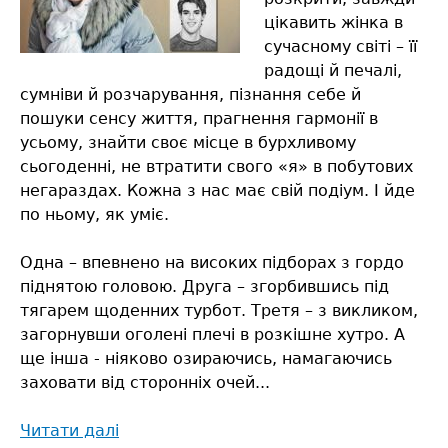
цікавить жінка в
сучасному світі – її
радощі й печалі,
сумніви й розчарування, пізнання себе й
пошуки сенсу життя, прагнення гармонії в
усьому, знайти своє місце в бурхливому
сьогоденні, не втратити свого «я» в побутових
негараздах. Кожна з нас має свій подіум. І йде
по ньому, як уміє.
Одна – впевнено на високих підборах з гордо
піднятою головою. Друга – згорбившись під
тягарем щоденних турбот. Третя – з викликом,
загорнувши оголені плечі в розкішне хутро. А
ще інша - ніяково озираючись, намагаючись
заховати від сторонніх очей...
Читати далі
про