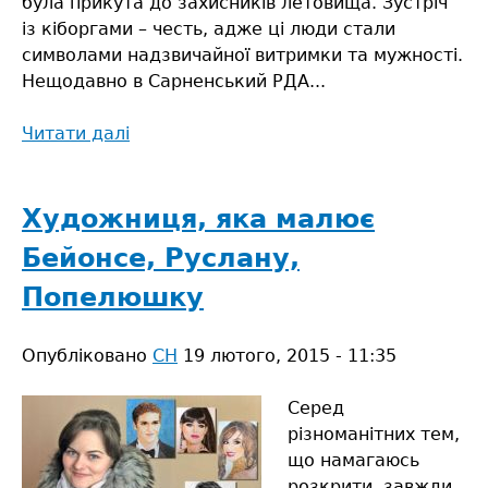
була прикута до захисників летовища. Зустріч
із кіборгами – честь, адже ці люди стали
символами надзвичайної витримки та мужності.
Нещодавно в Сарненський РДА...
Читати далі
про
Коли
в
душі
Художниця, яка малює
є
Бейонсе, Руслану,
Бог,
а
Попелюшку
в
серці
Опубліковано
СН
19 лютого, 2015 - 11:35
–
Україна…
Серед
різноманітних тем,
що намагаюсь
розкрити, завжди