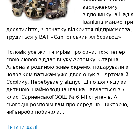
заслуженому
відпочинку, а Надія
Іванівна майже три
десятиліття, з початку відкриття підприємства,
трудиться у ВАТ «Сарненський хлібозавод».
Чоловік усе життя мріяв про сина, тож тепер
свою любов віддає внуку Артемку. Старша
Альона з родиною живе окремо, подарували з
чоловіком батькам уже двоє онуків - Артема й
Софійку. Перебуває у відпустці по догляду за
дитиною. Наймолодша Іванка навчається в 7
класі Сарненської ЗОШ № 6 І-ІІ ступенів. А
сьогодні розповім вам про середню - Вікторію,
чиї вироби побачила...
Читати далі
про
Вироби