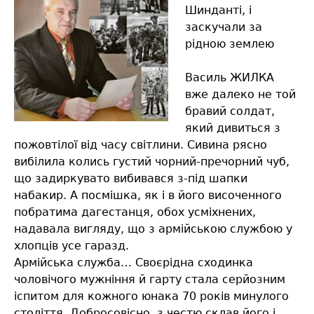
Шинданті, і
заскучали за
рідною землею
Василь ЖИЛКА
вже далеко не той
бравий солдат,
який дивиться з
пожовтілої від часу світлини. Сивина рясно
вибілила колись густий чорний-пречорний чуб,
що задиркувато вибивався з-під шапки
набакир. А посмішка, як і в його височенного
побратима дагестанця, обох усміхнених,
надавала вигляду, що з армійською службою у
хлопців усе гаразд.
Армійська служба… Своєрідна сходинка
чоловічого мужніння й гарту стала серйозним
іспитом для кожного юнака 70 років минулого
століття. Добросовісно, з честю склав його і