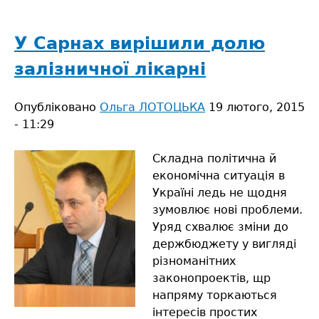
Художниця,
яка
малює
У Сарнах вирішили долю
Бейонсе,
залізничної лікарні
Руслану,
Попелюшку
Опубліковано
Ольга ЛОТОЦЬКА
19 лютого, 2015
- 11:29
Складна політична й
економічна ситуація в
Україні ледь не щодня
зумовлює нові проблеми.
Уряд схвалює зміни до
держбюджету у вигляді
різноманітних
законопроектів, щр
напряму торкаються
інтересів простих