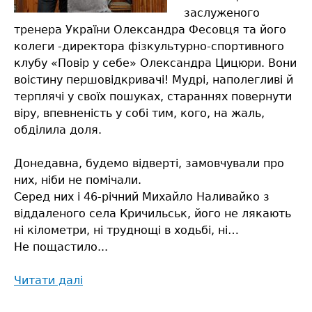
заслуженого
тренера України Олександра Фесовця та його
колеги -директора фізкультурно-спортивного
клубу «Повір у себе» Олександра Цицюри. Вони
воістину першовідкривачі! Мудрі, наполегливі й
терплячі у своїх пошуках, стараннях повернути
віру, впевненість у собі тим, кого, на жаль,
обділила доля.
Донедавна, будемо відверті, замовчували про
них, ніби не помічали.
Серед них і 46-річний Михайло Наливайко з
віддаленого села Кричильськ, його не лякають
ні кілометри, ні труднощі в ходьбі, ні…
Не пощастило...
Читати далі
про
Заняття