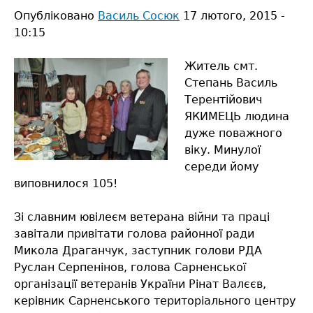
Опубліковано
Василь Сосюк
17 лютого, 2015 -
10:15
Житель смт.
Степань Василь
Терентійович
ЯКИМЕЦЬ людина
дуже поважного
віку. Минулої
середи йому
виповнилося 105!
Зі славним ювілеєм ветерана війни та праці
завітали привітати голова районної ради
Микола Драганчук, заступник голови РДА
Руслан Серпенінов, голова Сарненської
організації ветеранів України Рінат Валєєв,
керівник Сарненського територіального центру