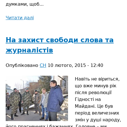
думками, щоб...
Читати далі
про
Матері
бажали
закінчити
На захист свободи слова та
війну
журналістів
Опубліковано
СН
10 лютого, 2015 - 12:40
Навіть не віриться,
що вже минув рік
після революції
Гідності на
Майдані. Це був
період величезних
змін у душі народу,
його прагненнях і бажаннях. Головне – ми