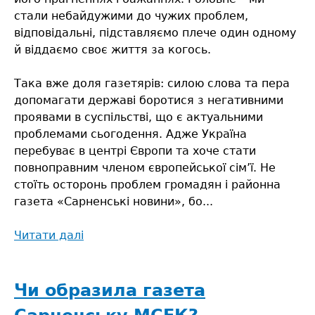
стали небайдужими до чужих проблем,
відповідальні, підставляємо плече один одному
й віддаємо своє життя за когось.
Така вже доля газетярів: силою слова та пера
допомагати державі боротися з негативними
проявами в суспільстві, що є актуальними
проблемами сьогодення. Адже Україна
перебуває в центрі Європи та хоче стати
повноправним членом європейської сім’ї. Не
стоїть осторонь проблем громадян і районна
газета «Сарненські новини», бо...
Читати далі
про
На
захист
свободи
Чи образила газета
слова