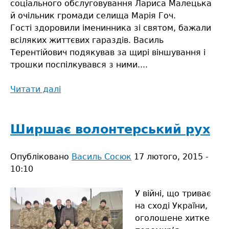
соціального обслуговування Лариса Малецька
й очільник громади селища Марія Гоч.
Гості здоровили іменинника зі святом, бажали
всіляких життєвих гараздів. Василь
Терентійович подякував за щирі віншування і
трошки поспілкувався з ними....
Читати далі
про
Вітали
степанського
старожила
Ширшає волонтерський рух
Опубліковано
Василь Сосюк
17 лютого, 2015 -
10:10
У війні, що триває
на сході України,
оголошене хитке