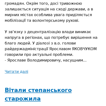
громадян. Окрім того, досі тривожною
залишається ситуація на сході держави, а в
мирних містах особлива увага приділяється
мобілізації та волонтерському рухові.
У зв’язку з децентралізацію влади виникає
напруга в регіонах, що потребує вирішення на
благо людей. У діалозі з в.о. голови
райдержадміністрації Ярославом ЯКОВЧУКОМ
говорили про актуальні проблеми.
- Ярославе Володимировичу, насущним...
Читати далі
про
У
Сарнах
вирішили
Вітали степанського
долю
старожила
залізничної
лікарні