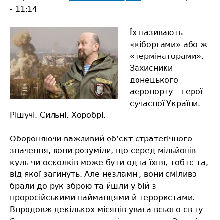
- 11:14
Їх називають
«кіборгами» або ж
«термінаторами».
Захисники
донецького
аеропорту – герої
сучасної України.
Рішучі. Сильні. Хоробрі.
Обороняючи важливий об’єкт стратегічного
значення, вони розуміли, що серед мільйонів
куль чи осколків може бути одна їхня, тобто та,
від якої загинуть. Але незламні, вони сміливо
брали до рук зброю та йшли у бій з
проросійськими найманцями й терористами.
Впродовж декількох місяців увага всього світу