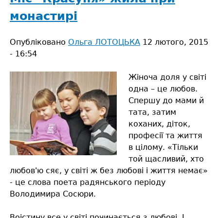
у
монастирі
відпустку
Опубліковано
Ольга ЛОТОЦЬКА
12 лютого, 2015
- 16:54
Жіноча доля у світі
одна – це любов.
Спершу до мами й
тата, затим
коханих, діток,
професії та життя
в цілому. «Тiльки
той щасливий, хто
любов'ю сяє, у свiтi ж без любовi i життя немає»
- це слова поета радянського періоду
Володимира Сосюри.
Воістину все у світі починається з любові. І