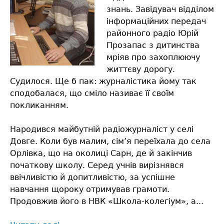
знань. Завідувач відділом
інформаційних передач
районного радіо Юрій
Прозапас з дитинства
мріяв про захоплюючу
життєву дорогу.
Судилося. Ще б пак: журналістика йому так
сподобалася, що сміло називає її своїм
покликанням.
Народився майбутній радіожурналіст у селі
Довге. Коли був малим, сім’я переїхала до села
Орлівка, що на околиці Сарн, де й закінчив
початкову школу. Серед учнів вирізнявся
ввічливістю й допитливістю, за успішне
навчання щороку отримував грамоти.
Продовжив його в НВК «Школа-колегіум», а...