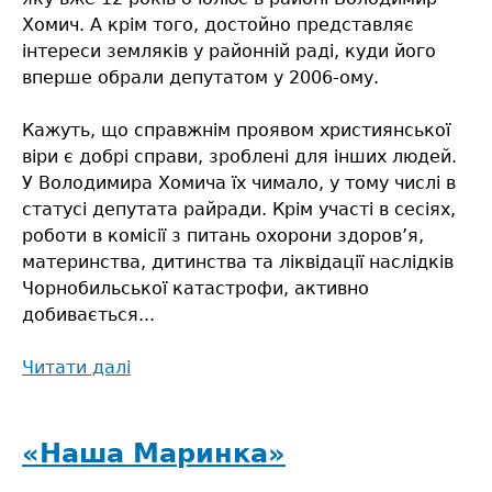
Хомич. А крім того, достойно представляє
інтереси земляків у районній раді, куди його
вперше обрали депутатом у 2006-ому.
Кажуть, що справжнім проявом християнської
віри є добрі справи, зроблені для інших людей.
У Володимира Хомича їх чимало, у тому числі в
статусі депутата райради. Крім участі в сесіях,
роботи в комісії з питань охорони здоров’я,
материнства, дитинства та ліквідації наслідків
Чорнобильської катастрофи, активно
добивається...
Читати далі
про
Депутатські
й
благодійні
«Наша Маринка»
справи