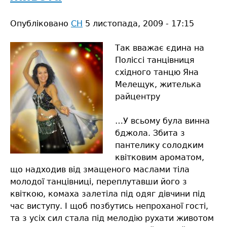
Опубліковано
СН
5 листопада, 2009 - 17:15
Так вважає єдина на
Поліссі танцівниця
східного танцю Яна
Мелещук, жителька
райцентру
…У всьому була винна
бджола. Збита з
пантелику солодким
квітковим ароматом,
що надходив від змащеного маслами тіла
молодої танцівниці, переплутавши його з
квіткою, комаха залетіла під одяг дівчини під
час виступу. І щоб позбутись непроханої гості,
та з усіх сил стала під мелодію рухати животом