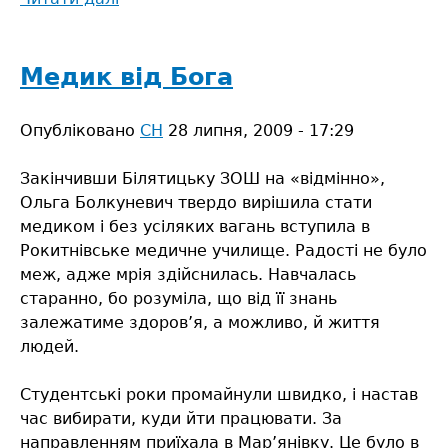
Покликання
Ярослава
Романюка
Медик від Бога
Опубліковано
СН
28 липня, 2009 - 17:29
Закінчивши Білятицьку ЗОШ на «відмінно»,
Ольга Болкуневич твердо вирішила стати
медиком і без усіляких вагань вступила в
Рокитнівське медичне училище. Радості не було
меж, адже мрія здійснилась. Навчалась
старанно, бо розуміла, що від її знань
залежатиме здоров’я, а можливо, й життя
людей.
Студентські роки промайнули швидко, і настав
час вибирати, куди йти працювати. За
направленням приїхала в Мар’янівку. Це було в