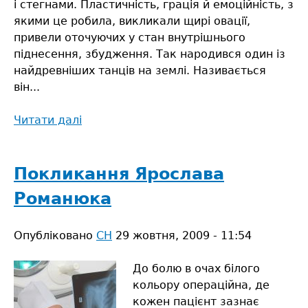
і стегнами. Пластичність, грація й емоційність, з
якими це робила, викликали щирі овації,
привели оточуючих у стан внутрішнього
піднесення, збудження. Так народився один із
найдревніших танців на землі. Називається
він...
Читати далі
про
Шлях
до
серця
Покликання Ярослава
чоловіка
Романюка
лежить
через…
Опубліковано
танець
СН
29 жовтня, 2009 - 11:54
живота
До болю в очах білого
кольору операційна, де
кожен пацієнт зазнає