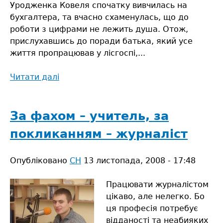
Уродженка Ковеля спочатку вивчилась на
бухгалтера, та вчасно схаменулась, що до
роботи з цифрами не лежить душа. Отож,
прислухавшись до поради батька, який усе
життя пропрацював у лісгоспі,...
Читати далі
про
Господиня
лозового
царства
За фахом – учитель, за
покликанням – журналіст
Опубліковано
СН
13 листопада, 2008 - 17:48
Працювати журналістом
цікаво, але нелегко. Бо
ця професія потребує
відданості та неабияких