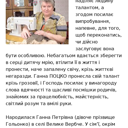
наділяє людину
талантом, а
згодом посилає
випробування,
напевне, для того,
щоб переконатись,
чи дійсно
заслуговує вона
бути особливою. Небагатьом вдається зберегти
в серці дитячу мрію, втілити її в життя і
пронести, наче запалену свічу, крізь життєві
негаразди. Ганна ПОЦКО пронесла свій талант
крізь грозовії, і Господь посилає у винагороду
слова вдячності та щасливі посмішки родичів,
знайомих за працелюбність, майстерність,
світлий розум та вмілі руки.
Народилася Ганна Петрівна (дівоче прізвище
Гольонко) в селі Велике Вербче. У сім’ї, окрім