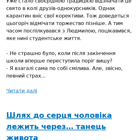
Уже стало своєрідною традицією відзначати це
свято в колі друзів-однокурсників. Однак
карантин вніс свої корективи. Тож доведеться
цьогоріч відмічати торжество пізніше. А тим
часом поспілкувався з Людмилою, поцікавився,
яке нині студентське життя.
- Не страшно було, коли після закінчення
школи вперше переступила поріг вишу?
- Я взагалі сама по собі смілива. Але, звісно,
певний страх...
Читати далі
про
Студентка,
спортсменка,
красуня
Шлях до серця чоловіка
лежить через… танець
живота