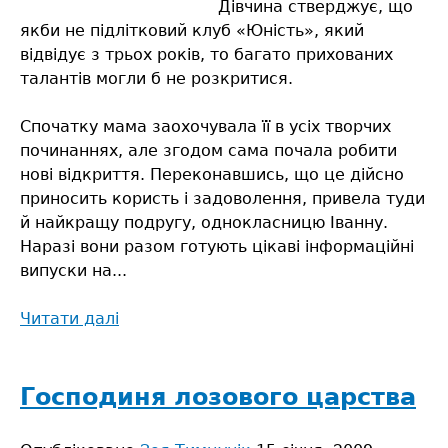
Дівчина стверджує, що
якби не підлітковий клуб «Юність», який
відвідує з трьох років, то багато прихованих
талантів могли б не розкритися.
Спочатку мама заохочувала її в усіх творчих
починаннях, але згодом сама почала робити
нові відкриття. Переконавшись, що це дійсно
приносить користь і задоволення, привела туди
й найкращу подругу, однокласницю Іванну.
Наразі вони разом готують цікаві інформаційні
випуски на...
Читати далі
про
Юнка
з
«Юності»
Господиня лозового царства