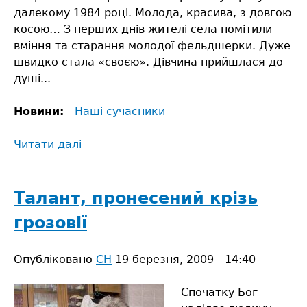
далекому 1984 році. Молода, красива, з довгою
косою… З перших днів жителі села помітили
вміння та старання молодої фельдшерки. Дуже
швидко стала «своєю». Дівчина прийшлася до
душі...
Новини:
Наші сучасники
Читати далі
про
Медик
від
Бога
Талант, пронесений крізь
грозовії
Опубліковано
СН
19 березня, 2009 - 14:40
Спочатку Бог