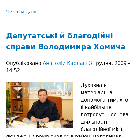
Читати далі
про
Військові
сіли
за
Депутатські й благодійні
парти
справи Володимира Хомича
Опубліковано
Анатолій Кардаш
3 грудня, 2009 -
14:52
Духовна й
матеріальна
допомога тим, хто
її найбільше
потребує, - основа
діяльності
благодійної місії,
яку вже 12 років очолює в районі Володимир