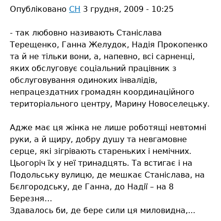
Володимира
Опубліковано
СН
3 грудня, 2009 - 10:25
Хомича
- так любовно називають Станіслава
Терещенко, Ганна Желудок, Надія Прокопенко
та й не тільки вони, а, напевно, всі сарненці,
яких обслуговує соціальний працівник з
обслуговування одиноких інвалідів,
непрацездатних громадян координаційного
територіального центру, Марину Новоселецьку.
Адже має ця жінка не лише роботящі невтомні
руки, а й щиру, добру душу та невгамовне
серце, які зігрівають стареньких і немічних.
Цьогоріч їх у неї тринадцять. Та встигає і на
Подольську вулицю, де мешкає Станіслава, на
Бєлгородську, де Ганна, до Надії – на 8
Березня…
Здавалось би, де бере сили ця миловидна,...