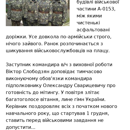
будівлі військової
частини А-0153,
між якими
чистенькі
асфальтовані
доріжки. Усе довкола по-армійськи строго,
нічого зайвого. Ранок розпочинається з
шикування військовослужбовців на плацу.
Заступник командира в/ч з виховної роботи
Віктор Слободзян доповідає тимчасово
виконуючому обов’язки командира
підполковнику Олександру Сварицевичу про
готовність до мітингу. У повітря злітає
багатоголосе вітання, лине гімн України.
Керівник поздоровляє всіх з початком нового
навчального року, що стартував 1 грудня,
ставить перед військовими завдання не
допустити...