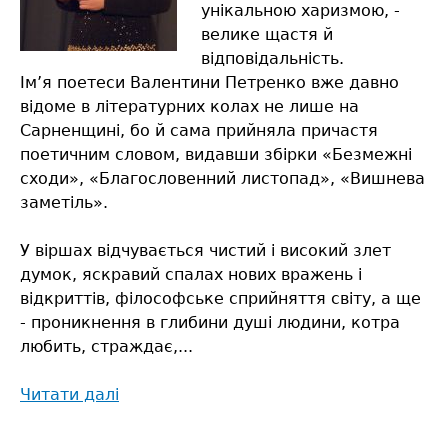
унікальною харизмою, -
велике щастя й
відповідальність.
Ім’я поетеси Валентини Петренко вже давно
відоме в літературних колах не лише на
Сарненщині, бо й сама прийняла причастя
поетичним словом, видавши збірки «Безмежні
сходи», «Благословенний листопад», «Вишнева
заметіль».
У віршах відчувається чистий і високий злет
думок, яскравий спалах нових вражень і
відкриттів, філософське сприйняття світу, а ще
- проникнення в глибини душі людини, котра
любить, страждає,...
Читати далі
про
Ювілейний
листопад