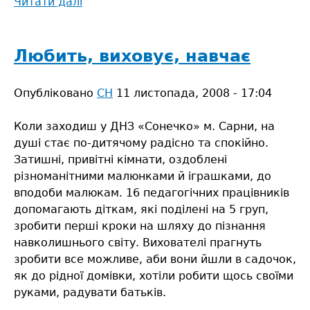
Читати далі
про
За
фахом
–
Любить, виховує, навчає
учитель,
за
Опубліковано
СН
11 листопада, 2008 - 17:04
покликанням
–
Коли заходиш у ДНЗ «Сонечко» м. Сарни, на
журналіст
душі стає по-дитячому радісно та спокійно.
Затишні, привітні кімнати, оздоблені
різноманітними малюнками й іграшками, до
вподоби малюкам. 16 педагогічних працівників
допомагають діткам, які поділені на 5 груп,
зробити перші кроки на шляху до пізнання
навколишнього світу. Вихователі прагнуть
зробити все можливе, аби вони йшли в садочок,
як до рідної домівки, хотіли робити щось своїми
руками, радувати батьків.