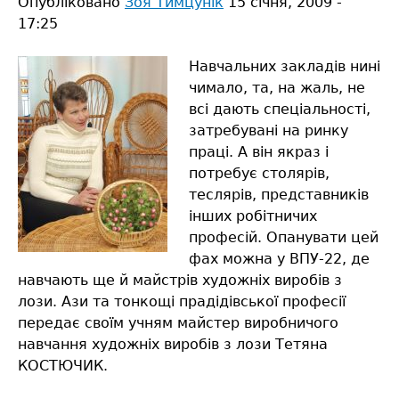
Опубліковано
Зоя Тимцунік
15 січня, 2009 -
17:25
Навчальних закладів нині
чимало, та, на жаль, не
всі дають спеціальності,
затребувані на ринку
праці. А він якраз і
потребує столярів,
теслярів, представників
інших робітничих
професій. Опанувати цей
фах можна у ВПУ-22, де
навчають ще й майстрів художніх виробів з
лози. Ази та тонкощі прадідівської професії
передає своїм учням майстер виробничого
навчання художніх виробів з лози Тетяна
КОСТЮЧИК.