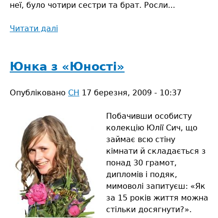
неї, було чотири сестри та брат. Росли...
Читати далі
про
Талант,
пронесений
крізь
Юнка з «Юності»
грозовії
Опубліковано
СН
17 березня, 2009 - 10:37
Побачивши особисту
колекцію Юлії Сич, що
займає всю стіну
кімнати й складається з
понад 30 грамот,
дипломів і подяк,
мимоволі запитуєш: «Як
за 15 років життя можна
стільки досягнути?».