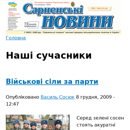
Jump
to
navigation
Головна
Back
Ви
to
Наші сучасники
є
top
тут
Військові сіли за парти
Опубліковано
Василь Сосюк
8 грудня, 2009 -
12:47
Серед зелені сосен
стоять акуратні