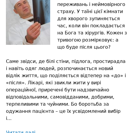
переживань і неймовірного
страху. У таїні цієї кімнати
для хворого зупиняється
час, коли він покладається
на Бога та хірургів. Кожен з
тривогою розмірковує: а
що буде після цього?
Саме звідси, де білі стіни, підлога, простирадла
і навіть одяг людей, розпочинається новий
відлік життя, що поділяється відтепер на «до» і
«після». Лікарі, які звикли жити у вирі
операційної, приречені бути надзвичайно
відповідальними, самовідданими, добрими,
терпеливими та чуйними. Бо боротьба за
одужання пацієнта – це їх усвідомлений вибір
і...
Читати далі
про