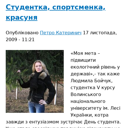
Валентини
Студентка, спортсменка,
Петренко
красуня
Опубліковано
Петро Катеринич
17 листопада,
2009 - 11:21
«Моя мета –
підвищити
екологічний рівень у
державі»,- так каже
Людмила Бойчук,
студентка V курсу
Волинського
національного
університету ім. Лесі
Українки, котра
завжди з ентузіазмом зустрічає День студента.