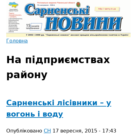
Jump
to
navigation
Головна
Back
Ви
to
На підприємствах
є
top
тут
району
Сарненські лісівники – у
вогонь і воду
Опубліковано
СН
17 вересня, 2015 - 17:43