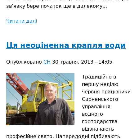
зв’язку бере початок ще в далекому...
Читати далі
про
Залізниця
–
артерії
Ця неоціненна крапля води
життя
держави
Опубліковано
СН
30 травня, 2013 - 14:05
Традиційно в
першу неділю
червня працівники
Сарненського
управління
водного
господарства
відзначають
професійне свято. Напередодні підбивають