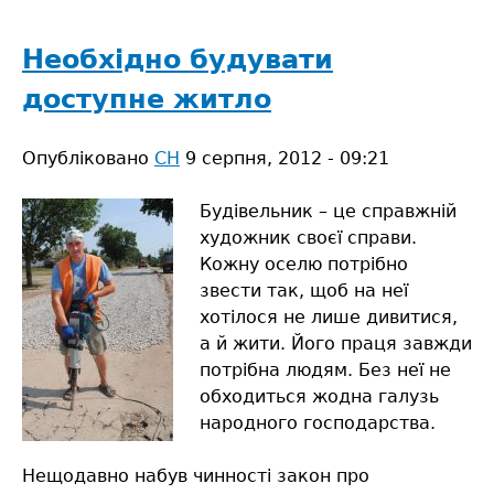
інвестиції
у
Необхідно будувати
виробничий
доступне житло
потенціал
Сарненщини
Опубліковано
дають
СН
9 серпня, 2012 - 09:21
гарний
результат
Будівельник – це справжній
художник своєї справи.
Кожну оселю потрібно
звести так, щоб на неї
хотілося не лише дивитися,
а й жити. Його праця завжди
потрібна людям. Без неї не
обходиться жодна галузь
народного господарства.
Нещодавно набув чинності закон про