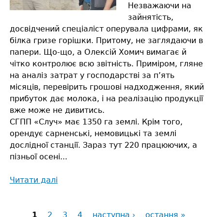
Незважаючи на
зайнятість,
досвідчений спеціаліст оперувала цифрами, як
білка гризе горішки. Притому, не заглядаючи в
папери. Що-що, а Олексій Хомич вимагає й
чітко контролює всю звітність. Приміром, гляне
на аналіз затрат у господарстві за п’ять
місяців, перевірить грошові надходження, який
прибуток дає молока, і на реалізацію продукції
вже може не дивитись.
СГПП «Случ» має 1350 га землі. Крім того,
орендує сарненські, немовицькі та землі
дослідної станції. Зараз тут 220 працюючих, а
пізньої осені...
Читати далі
про
Є
«Рубльовка»
1
2
-
3
4
наступна ›
остання »