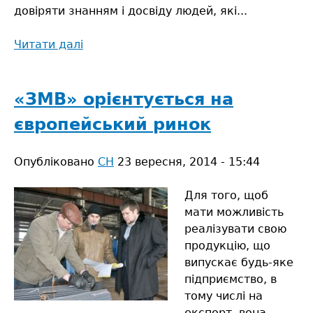
довіряти знанням і досвіду людей, які...
Читати далі
про
Там
народжується
хліб…
«ЗМВ» орієнтується на
європейський ринок
Опубліковано
СН
23 вересня, 2014 - 15:44
Для того, щоб
мати можливість
реалізувати свою
продукцію, що
випускає будь-яке
підприємство, в
тому числі на
експорт, вона