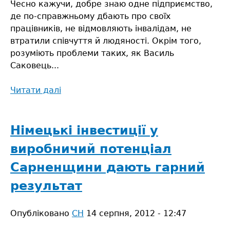
Чесно кажучи, добре знаю одне підприємство,
де по-справжньому дбають про своїх
працівників, не відмовляють інвалідам, не
втратили співчуття й людяності. Окрім того,
розуміють проблеми таких, як Василь
Саковець...
Читати далі
про
Кому
заважає
ПОГ
Німецькі інвестиції у
«Журавушка»,
виробничий потенціал
Сарненщини дають гарний
результат
Опубліковано
СН
14 серпня, 2012 - 12:47