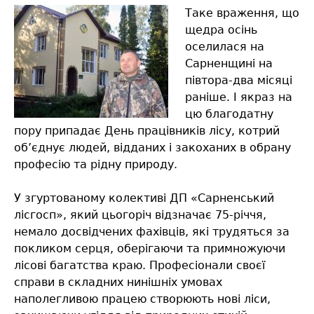
Таке враження, що
щедра осінь
оселилася на
Сарненщині на
півтора-два місяці
раніше. І якраз на
цю благодатну
пору припадає День працівників лісу, котрий
об’єднує людей, відданих і закоханих в обрану
професію та рідну природу.
У згуртованому колективі ДП «Сарненський
лісгосп», який цьогоріч відзначає 75-річчя,
немало досвідчених фахівців, які трудяться за
покликом серця, оберігаючи та примножуючи
лісові багатства краю. Професіонали своєї
справи в складних нинішніх умовах
наполегливою працею створюють нові ліси,