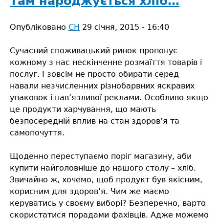
Там народжується хліб…
втричі
більше
Опубліковано
СН
29 січня, 2015 - 16:40
зернових,
Сучасний споживацький ринок пропонує
кожному з нас нескінченне розмаїття товарів і
послуг. І зовсім не просто обирати серед
навали незчисленних різнобарвних яскравих
упаковок і нав’язливої реклами. Особливо якщо
це продукти харчування, що мають
безпосередній вплив на стан здоров’я та
самопочуття.
Щоденно переступаємо поріг магазину, аби
купити найголовніше до нашого столу – хліб.
Звичайно ж, хочемо, щоб продукт був якісним,
корисним для здоров’я. Чим же маємо
керуватись у своєму виборі? Безперечно, варто
скористатися порадами фахівців. Адже можемо