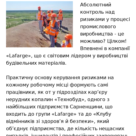
Абсолютний
контроль над
ризиками у процесі
промислового
виробництва - це
можливо? Цілком!
Впевнені в компанії
«Lafarge», що є світовим лідером у виробництві
будівельних матеріалів.
Практичну основу керування ризиками на
кожному робочому місці формують самі
працівники, як от у підрозділах кар’єру
нерудних копалин «Технобуд», одного з
найбільших підприємств Сарненщини, що
входить до групи «Lafarge» та до «Клубу
відмінників зі здоров’я й безпеки», який
об’єднує підприємства, де кількість нещасних
випадків, інцидентів і професійних захворювань