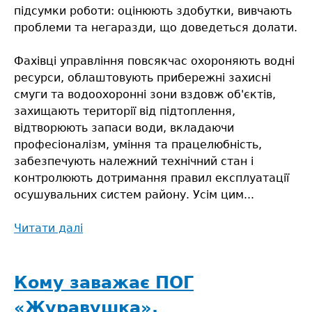
підсумки роботи: оцінюють здобутки, вивчають
проблеми та негаразди, що доведеться долати.
Фахівці управління повсякчас охороняють водні
ресурси, облаштовують прибережні захисні
смуги та водоохоронні зони вздовж об'єктів,
захищають території від підтоплення,
відтворюють запаси води, вкладаючи
професіоналізм, уміння та працелюбність,
забезпечують належний технічний стан і
контролюють дотримання правил експлуатації
осушувальних систем району. Усім цим...
Читати далі
про
Ця
неоціненна
крапля
Кому заважає ПОГ
води
«Журавушка»,