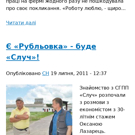
праці на фермі жодного разу не пошкодувала
про своє покликання. «Роботу люблю, - щиро...
Читати далі
про
Полісся
має
достатньо
Є «Рубльовка» - буде
ресурсів
«Случ»!
і
потенціалу
Опубліковано
для
СН
19 липня, 2011 - 12:37
процвітання
сільського
Знайомство з СГПП
господарства
«Случ» розпочали
з розмови з
економістом з 30-
літнім стажем
Оксаною
Лазарець.