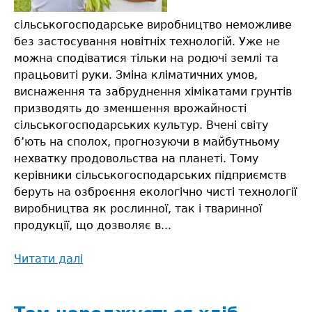
сільськогосподарське виробництво неможливе
без застосування новітніх технологій. Уже не
можна сподіватися тільки на родючі землі та
працьовиті руки. Зміна кліматичних умов,
виснаження та забруднення хімікатами грунтів
призводять до зменшення врожайності
сільськогосподарських культур. Вчені світу
б’ють на сполох, прогнозуючи в майбутньому
нехватку продовольства на планеті. Тому
керівники сільськогосподарських підприємств
беруть на озброєння екологічно чисті технології
виробництва як рослинної, так і тваринної
продукції, що дозволяє в...
Читати далі
про
Аграрії
можуть
збирати