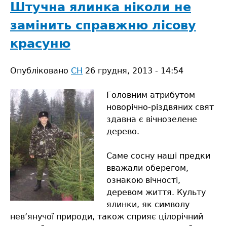
на
Штучна ялинка ніколи не
європейський
замінить справжню лісову
ринок
красуню
Опубліковано
СН
26 грудня, 2013 - 14:54
Головним атрибутом
новорічно-різдвяних свят
здавна є вічнозелене
дерево.
Саме сосну наші предки
вважали оберегом,
ознакою вічності,
деревом життя. Культу
ялинки, як символу
нев’янучої природи, також сприяє цілорічний