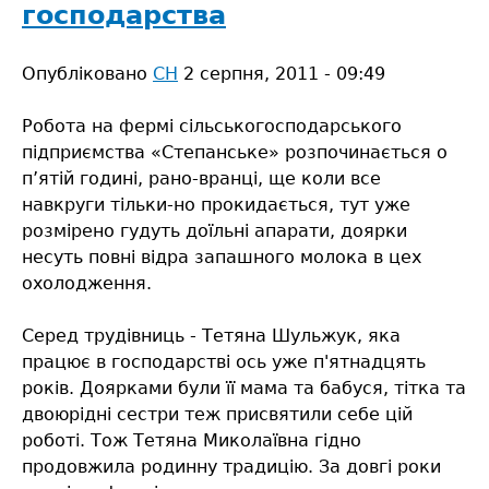
господарства
Опубліковано
СН
2 серпня, 2011 - 09:49
Робота на фермі сільськогосподарського
підприємства «Степанське» розпочинається о
п’ятій годині, рано-вранці, ще коли все
навкруги тільки-но прокидається, тут уже
розмірено гудуть доїльні апарати, доярки
несуть повні відра запашного молока в цех
охолодження.
Серед трудівниць - Тетяна Шульжук, яка
працює в господарстві ось уже п'ятнадцять
років. Доярками були її мама та бабуся, тітка та
двоюрідні сестри теж присвятили себе цій
роботі. Тож Тетяна Миколаївна гідно
продовжила родинну традицію. За довгі роки