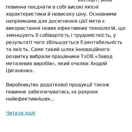
повинна поєднати в собі високі якісні
характеристики й невисоку ціну. Основними
напрямками для досягнення цієї мети є
використання нових ефективних технологій, що
зменшують її собівартість і трудомісткість, у
результаті чого збільшується її рентабельність
та якість. Саме такий шлях інноваційного
розвитку вибрали працівники ТзОВ «Завод
металевих виробів», який очолює Андрій
Циганенко.
Виробництво додаткової продукції також
повинне забезпечуватись за рахунок
найефективніших...
Читати далі
про
«ЗМВ»
орієнтується