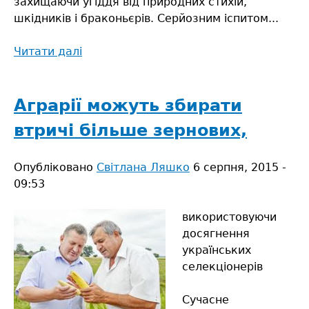
захищаючи угіддя від природних стихій,
шкідників і браконьєрів. Серйозним іспитом...
Читати далі
про
Сарненські
лісівники
–
Аграрії можуть збирати
у
втричі більше зернових,
вогонь
і
Опубліковано
воду
Світлана Ляшко
6 серпня, 2015 -
09:53
використовуючи
досягнення
українських
селекціонерів
Сучасне