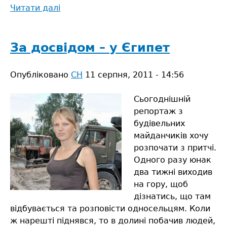
Читати далі
про
Сталеві
магістралі:
хто
За досвідом – у Єгипет
створює
безпеку
Опубліковано
СН
11 серпня, 2011 - 14:56
і
комфорт?
Сьогоднішній
репортаж з
будівельних
майданчиків хочу
розпочати з притчі.
Одного разу юнак
два тижні виходив
на гору, щоб
дізнатись, що там
відбувається та розповісти односельцям. Коли
ж нарешті піднявся, то в долині побачив людей,