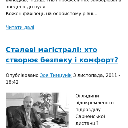
зведена до нуля.
Кожен фахівець на особистому рівні...
Читати далі
про
П’ять
простих
кроків
Сталеві магістралі: хто
до
створює безпеку і комфорт?
безпечного
виробництва
Опубліковано
Зоя Тимцунік
3 листопада, 2011 -
18:42
Оглядини
відокремленого
підрозділу
Сарненської
дистанції