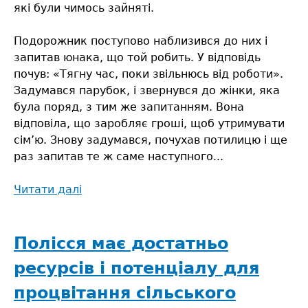
які були чимось зайняті.
Подорожник поступово наблизився до них і
запитав юнака, що той робить. У відповідь
почув: «Тягну час, поки звільнюсь від роботи».
Задумався парубок, і звернувся до жінки, яка
була поряд, з тим же запитанням. Вона
відповіла, що заробляє гроші, щоб утримувати
сім’ю. Знову задумався, почухав потилицю і ще
раз запитав те ж саме наступного...
Читати далі
про
За
досвідом
–
Полісся має достатньо
у
ресурсів і потенціалу для
Єгипет
процвітання сільського