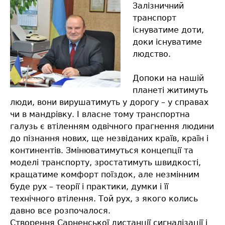
Залізничний
транспорт
існуватиме доти,
доки існуватиме
людство.
Допоки на нашій
планеті житимуть
люди, вони вирушатимуть у дорогу – у справах
чи в мандрівку. І власне тому транспортна
галузь є втіленням одвічного прагнення людини
до пізнання нових, ще незвіданих країв, країн і
континентів. Змінюватимуться концепції та
моделі транспорту, зростатимуть швидкості,
кращатиме комфорт поїздок, але незмінним
буде рух – теорії і практики, думки і її
технічного втілення. Той рух, з якого колись
давно все розпочалося.
Створення Сарненської дистанції сигналізації і