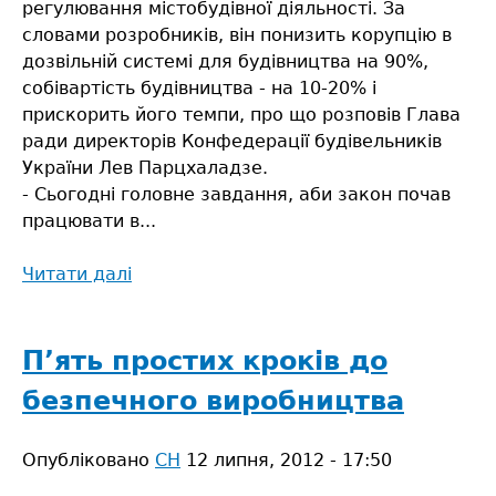
регулювання містобудівної діяльності. За
словами розробників, він понизить корупцію в
дозвільній системі для будівництва на 90%,
собівартість будівництва - на 10-20% і
прискорить його темпи, про що розповів Глава
ради директорів Конфедерації будівельників
України Лев Парцхаладзе.
- Сьогодні головне завдання, аби закон почав
працювати в...
Читати далі
про
Необхідно
будувати
доступне
П’ять простих кроків до
житло
безпечного виробництва
Опубліковано
СН
12 липня, 2012 - 17:50