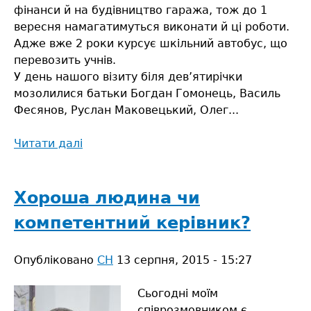
фінанси й на будівництво гаража, тож до 1
вересня намагатимуться виконати й ці роботи.
Адже вже 2 роки курсує шкільний автобус, що
перевозить учнів.
У день нашого візиту біля дев’ятирічки
мозолилися батьки Богдан Гомонець, Василь
Фесянов, Руслан Маковецький, Олег...
Читати далі
про
Усією
громадою
Хороша людина чи
компетентний керівник?
Опубліковано
СН
13 серпня, 2015 - 15:27
Сьогодні моїм
співрозмовником є