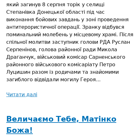
який загинув 8 серпня торік у селищі
Степанівка Донецької області під час
виконання бойових завдань у зоні проведення
антитерористичної операції. Зранку відбувся
поминальний молебень у місцевому храмі. Після
спільної молитви заступник голови РДА Руслан
Серпенінов, голова районної ради Микола
Драганчук, військовий комісар Сарненського
районного військового комісаріату Петро
Луцишин разом із родичами та знайомими
загиблого відвідали могилу Героя...
Читати далі
про
На
знак
пам’яті
Величаємо Тебе, Матінко
про
Божа!
Героя
АТО