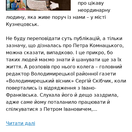
про цікаву
неординарну
людину, яка живе поруч із нами – у місті
Кузнецовськ.
Не буду переповідати суть публікацій, а тільки
зазначу, що дізналась про Петра Комнацького,
можна сказати, випадково. І це прикро, бо
таких людей маємо знати й шанувати ще за їх
життя. А розповів про нього колега – головний
редактор Володимирецької районної газети
«Володимирецький вісник» Сергій Скібчик, коли
повертались із відрядження з Івано-
Франківська. Слухала його й дещо заздрила,
адже саме йому поталанило працювати й
спілкуватися з Петром Івановичем,...
Читати далі
про
«Хто