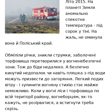
Літо 2015. На
планеті Земля
аномально
спекотна
температура - під
сорок у тіні. На
жаль, не оминула
вона й Поліський край.
Обміліли річки, зникли струмки, заболочені
торфовища перетворилися у вогненебезпечні
зони. Тож до біди недалеко. А безпечно
кинутий недопалок чи навіть пляшка з-під води
можуть призвести до загоряння. Легкий подих
вітру - і зупинити вогняну стихію стає майже
неможливо. Коли у вогні ліси і торфовища по
всій території району, вогнеборцям, як-то
кажуть, не розірватися, а встигнути треба
скрізь.