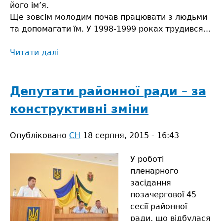
його ім’я.
Ще зовсім молодим почав працювати з людьми
та допомагати їм. У 1998-1999 роках трудився...
Читати далі
про
Людина,
яка
допомагає
Депутати районної ради – за
втілювати
конструктивні зміни
ідеї
Опубліковано
СН
18 серпня, 2015 - 16:43
У роботі
пленарного
засідання
позачергової 45
сесії районної
ради, що відбулася