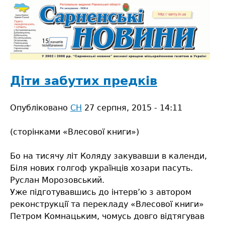
Jump
to
navigation
Back
to
Діти забутих предків
top
Опубліковано
СН
27 серпня, 2015 - 14:11
(сторінками «Влесової книги»)
Бо на тисячу літ Коляду закувавши в календи,
Біля нових голгоф українців хозари пасуть.
Руслан Морозовський.
Уже підготувавшись до інтерв’ю з автором
реконструкції та перекладу «Влесової книги»
Петром Комнацьким, чомусь довго відтягував