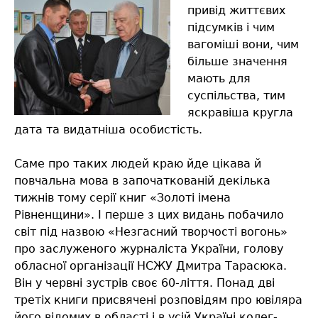
привід життєвих
підсумків і чим
вагоміші вони, чим
більше значення
мають для
суспільства, тим
яскравіша кругла
дата та видатніша особистість.
Саме про таких людей краю йде цікава й
повчальна мова в започаткованій декілька
тижнів тому серії книг «Золоті імена
Рівненщини». І перше з цих видань побачило
світ під назвою «Незгасний творчості вогонь»
про заслуженого журналіста України, голову
обласної організації НСЖУ Дмитра Тарасюка.
Він у червні зустрів своє 60-ліття. Понад дві
третіх книги присвячені розповідям про ювіляра
його відомих в області і в усій Україні колег-...