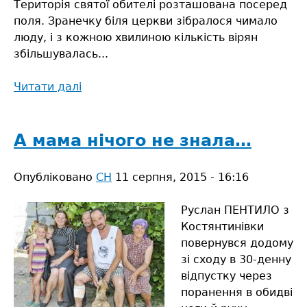
Територія святої обителі розташована посеред
поля. Зранечку біля церкви зібралося чимало
люду, і з кожною хвилиною кількість вірян
збільшувалась...
Читати далі
про
Величаємо
Тебе,
Матінко
А мама нічого не знала…
Божа!
Опубліковано
СН
11 серпня, 2015 - 16:16
Руслан ПЕНТИЛО з
Костянтинівки
повернувся додому
зі сходу в 30-денну
відпустку через
поранення в обидві