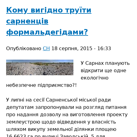
районної
ради
Кому вигідно труїти
–
сарненців
за
конструктивні
формальдегідами?
зміни
Опубліковано
СН
18 серпня, 2015 - 16:33
У Сарнах планують
відкрити ще одне
екологічно
небезпечне підприємство?!
У липні на сесії Сарненської міської ради
депутатам запропонували на розгляд питання
про надання дозволу на виготовлення проекту
землеустрою щодо відведення у власність
шляхом викупу земельної ділянки площею
16,6623 га по вулиці Заводській, 5 для