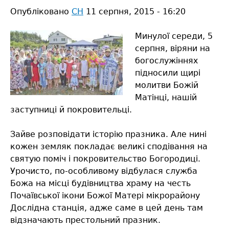
Опубліковано
Ярослава
СН
11 серпня, 2015 - 16:20
Куришка
Минулої середи, 5
серпня, віряни на
богослужіннях
підносили щирі
молитви Божій
Матінці, нашій
заступниці й покровительці.
Зайве розповідати історію празника. Але нині
кожен земляк покладає великі сподівання на
святую поміч і покровительство Богородиці.
Урочисто, по-особливому відбулася служба
Божа на місці будівництва храму на честь
Почаївської ікони Божої Матері мікрорайону
Дослідна станція, адже саме в цей день там
відзначають престольний празник.