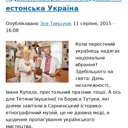
не
естонська Україна
знала…
Опубліковано
Зоя Тимцунік
11 серпня, 2015 -
16:08
Коли пересічний
українець надягає
національне
вбрання?
Здебільшого на
свята: День
незалежності,
Івана Купала, престольний празник тощо. А ось
для Тетяни Івушкіної та Бориса Тутуки, які
днями завітали в Сарненський історико-
етнографічний музей, це не данина моді, а
щоденне пропагування українського
мистецтва,