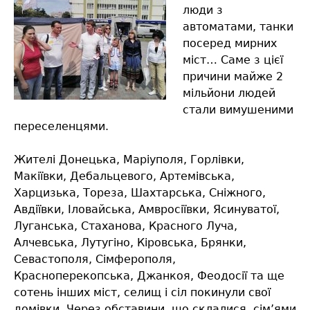
люди з
автоматами, танки
посеред мирних
міст… Саме з цієї
причини майже 2
мільйони людей
стали вимушеними
переселенцями.
Жителі Донецька, Маріуполя, Горлівки,
Макіївки, Дебальцевого, Артемівська,
Харцизька, Тореза, Шахтарська, Сніжного,
Авдіївки, Іловайська, Амвросіївки, Ясинуватої,
Луганська, Стаханова, Красного Луча,
Алчевська, Лутугіно, Кіровська, Брянки,
Севастополя, Сімферополя,
Красноперекопська, Джанкоя, Феодосії та ще
сотень інших міст, селищ і сіл покинули свої
домівки. Через обставини, що склалися, сім’ями