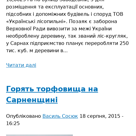
розміщення та експлуатації основних,
підсобних і допоміжних будівель і споруд ТОВ
«Українські лісопильні». Позаяк є заборона
Верховної Ради вивозити за межі України
необроблену деревину, так званий ліс-кругляк,
у Сарнах підприємство планує переробляти 250
тис. куб. м деревини в...
Читати далі
про
Кому
вигідно
труїти
Горять торфовища на
сарненців
Сарненщині
формальдегідами?
Опубліковано
Василь Сосюк
18 серпня, 2015 -
16:25