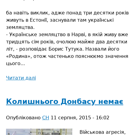
ба навіть виклик, адже понад три десятки років
живуть в Естонії, заснували там українські
земляцтва.
- Українське земляцтво в Нарві, в якій живу вже
тридцять сім років, очолюю майже два десятки
літ, - розповідає Борис Тутука. Назвали його
«Родина», отож частенько пояснюємо значення
цього...
Читати далі
про
«Два
кольори»
+
Колишнього Донбасу немає
«Родина»
=
Опубліковано
СН
11 серпня, 2015 - 16:02
естонська
Україна
Військова агресія,