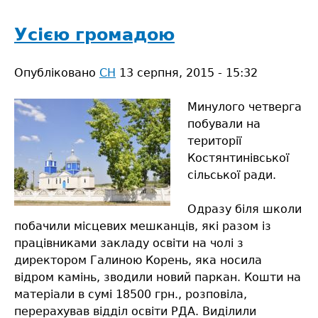
захоче
повірити
Усією громадою
у
велич
Опубліковано
СН
13 серпня, 2015 - 15:32
свого
народу,
Минулого четверга
той
побували на
має
території
повірити
Костянтинівської
сам»
сільської ради.
Одразу біля школи
побачили місцевих мешканців, які разом із
працівниками закладу освіти на чолі з
директором Галиною Корень, яка носила
відром камінь, зводили новий паркан. Кошти на
матеріали в сумі 18500 грн., розповіла,
перерахував відділ освіти РДА. Виділили