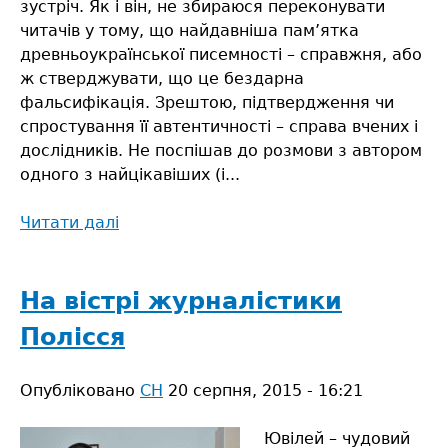
зустріч. Як і він, не збираюся переконувати
читачів у тому, що найдавніша пам’ятка
древньоукраїнської писемності – справжня, або
ж стверджувати, що це бездарна
фальсифікація. Зрештою, підтвердження чи
спростування її автентичності – справа вчених і
дослідників. Не поспішав до розмови з автором
одного з найцікавіших (і...
Читати далі
про
Діти
забутих
предків
На вістрі журналістики
Полісся
Опубліковано
СН
20 серпня, 2015 - 16:21
Ювілей – чудовий