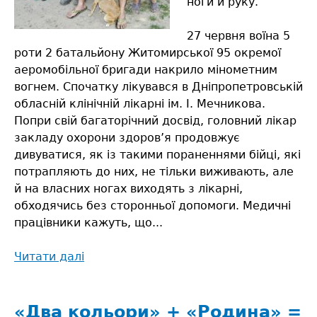
ноги й руку.
27 червня воїна 5
роти 2 батальйону Житомирської 95 окремої
аеромобільної бригади накрило мінометним
вогнем. Спочатку лікувався в Дніпропетровській
обласній клінічній лікарні ім. І. Мечникова.
Попри свій багаторічний досвід, головний лікар
закладу охорони здоров’я продовжує
дивуватися, як із такими пораненнями бійці, які
потрапляють до них, не тільки виживають, але
й на власних ногах виходять з лікарні,
обходячись без сторонньої допомоги. Медичні
працівники кажуть, що...
Читати далі
про
А
мама
нічого
«Два кольори» + «Родина» =