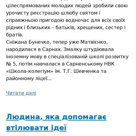
цілеспрямованих молодих людей зробили свою
урочисту реєстрацію шлюбу святом і
справжньою пригодою водночас для всіх своїх
рідних і близьких – батьків, хрещених, сестер і
братів.
Сніжана Бунечко, тепер уже Матвієнко,
народилася в Сарнах. Змалку штудіювала
іноземну мову в спеціалізованій школі розвитку
№ 5, потім навчалася в Сарненському НВК
«Школа-колегіум» ім. Т.Г. Шевченка та
районному ліцеї...
Читати далі
про
Шлюб
буде
щасливим
Людина, яка допомагає
втілювати ідеї