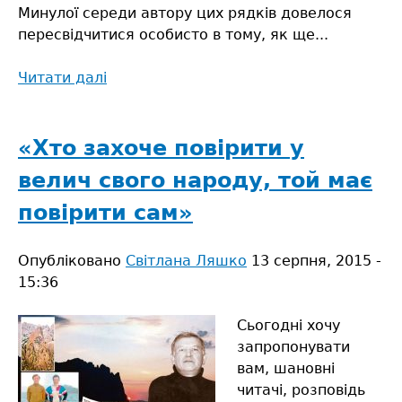
Минулої середи автору цих рядків довелося
пересвідчитися особисто в тому, як ще...
Читати далі
про
Горять
торфовища
на
«Хто захоче повірити у
Сарненщині
велич свого народу, той має
повірити сам»
Опубліковано
Світлана Ляшко
13 серпня, 2015 -
15:36
Сьогодні хочу
запропонувати
вам, шановні
читачі, розповідь