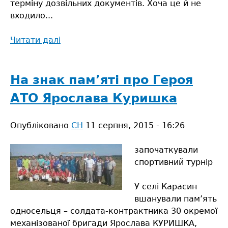
терміну дозвільних документів. Хоча це й не
входило...
Читати далі
про
Хороша
людина
чи
На знак пам’яті про Героя
компетентний
АТО Ярослава Куришка
керівник?
Опубліковано
СН
11 серпня, 2015 - 16:26
започаткували
спортивний турнір
У селі Карасин
вшанували пам’ять
односельця – солдата-контрактника 30 окремої
механізованої бригади Ярослава КУРИШКА,