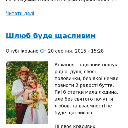
Читати далі
про
На
вістрі
журналістики
Шлюб буде щасливим
Полісся
Опубліковано
СН
20 серпня, 2015 - 15:28
Кохання – одвічний пошук
рідної душі, своєї
половинки, без якої немає
повноти й радості буття.
Які б статки мала людина,
але без святого почуття
любові та взаємності не
буде щасливою.
Ці двоє красивих,