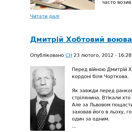
часто возив
Читати далі
про
Війна
–
біда...
Дмитрій Хобтовий воюва
Опубліковано
СН
23 лютого, 2012 - 16:28
Перед війною Дмитрій Х
кордоні біля Чорткова.
Як завжди перед ранком
стрілянина. Втікали хто
Але за Львовом пощасти
заховав його в льоху, г
один за одним.
...