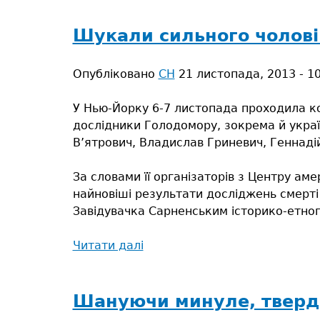
тут
Шукали сильного чоловік
Опубліковано
СН
21 листопада, 2013 - 1
У Нью-Йорку 6-7 листопада проходила ко
дослідники Голодомору, зокрема й укра
В’ятрович, Владислав Гриневич, Геннадій
За словами її організаторів з Центру ам
найновіші результати досліджень смерті
Завідувачка Сарненським історико-етног
Читати далі
про
Шукали
сильного
чоловіка,
Шануючи минуле, тверд
який