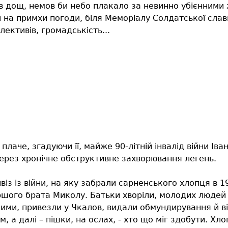
 дощ, немов би небо плакало за невинно убієнними ж
на примхи погоди, біля Меморіалу Солдатської слав
лективів, громадськість...
 плаче, згадуючи її, майже 90-літній інвалід війни Ів
через хронічне обструктивне захворювання легень.
віз із війни, на яку забрали сарненського хлопця в 
ршого брата Миколу. Батьки хворіли, молодих людей 
шими, привезли у Чкалов, видали обмундирування й ві
м, а далі – пішки, на ослах, - хто що міг здобути. Хл