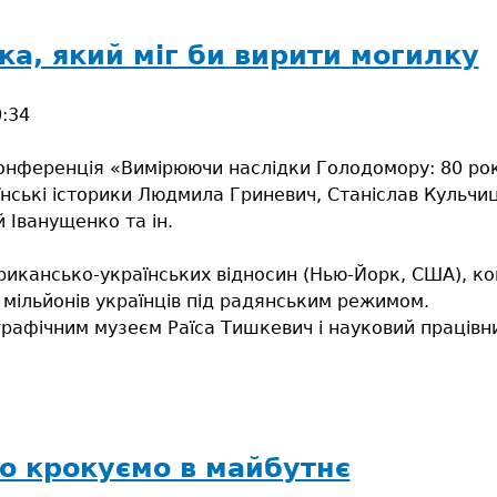
а, який міг би вирити могилку
0:34
нференція «Вимірюючи наслідки Голодомору: 80 років
їнські історики Людмила Гриневич, Станіслав Кульч
 Іванущенко та ін.
ерикансько-українських відносин (Нью-Йорк, США), к
 мільйонів українців під радянським режимом.
рафічним музеєм Раїса Тишкевич і науковий працівни
о крокуємо в майбутнє