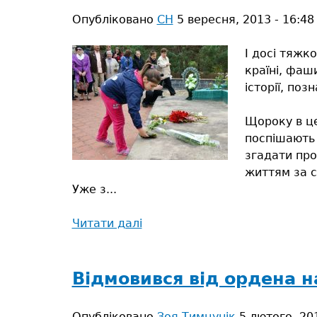
міг
Опубліковано
СН
5 вересня, 2013 - 16:48
би
вирити
І досі тяжко
могилку
країні, фаш
історії, по
Щороку в це
поспішають 
згадати про
життям за с
Уже з...
Читати далі
про
Шануючи
минуле,
твердо
Відмовився від ордена н
крокуємо
в
Опубліковано
Зоя Тимцунік
5 лютого, 201