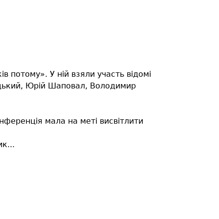
 потому». У ній взяли участь відомі
ицький, Юрій Шаповал, Володимир
онференція мала на меті висвітлити
к...