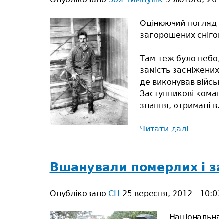
майбутнє
Оцінюючий погляд д
запорошених сніго
Там теж було небо,
замість засніжених
де виконував війсь
Заступникові коман
знання, отримані в.
Читати далі
про
Відмов
від
ордена
Вшанували померлих і з
на
корист
Опубліковано
СН
25 вересня, 2012 - 10:0
відпуст
Національна