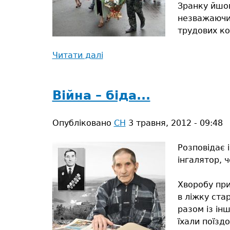
Зранку йшов
незважаючи 
трудових ко
Читати далі
про
День
скорботи
та
Війна – біда...
пам’яті…
Опубліковано
СН
3 травня, 2012 - 09:48
Розповідає і
інгалятор, 
Хворобу при
в ліжку ста
разом із ін
їхали поїздо