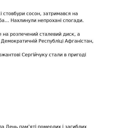
і стовбури сосон, затримався на
еба… Нахлинули непрохані спогади.
е на розпечений сталевий диск, а
в Демократичній Республіці Афганістан,
жантові Сергійчуку стали в пригоді
ла День пам’яті померлих і загиблих