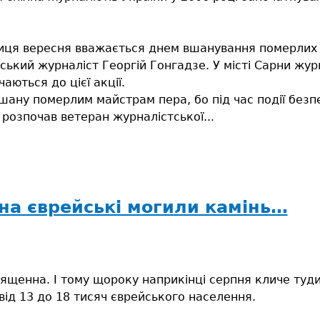
.
иця вересня вважається днем вшанування померлих к
нський журналіст Георгій Гонгадзе. У місті Сарни жур
ються до цієї акції.
ану померлим майстрам пера, бо під час події безп
 розпочав ветеран журналістської...
 на єврейські могили камінь…
вященна. І тому щороку наприкінці серпня кличе туд
 від 13 до 18 тисяч єврейського населення.