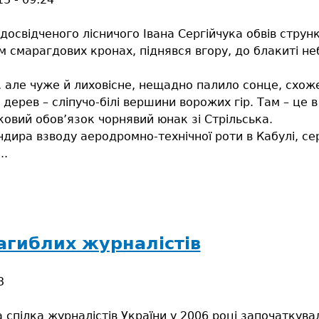
освідченого лісничого Івана Сергійчука обвів струнк
м смарагдових кронах, піднявся вгору, до блакиті н
 але чуже й лиховісне, нещадно палило сонце, схож
 дерев – сліпучо-білі вершини ворожих гір. Там – це 
ковий обов’язок чорнявий юнак зі Стрільська.
дира взводу аеродромно-технічної роти в Кабулі, сер
..
ився
агиблих журналістів
ь
3
ки
 спілка журналістів України у 2006 році започаткува