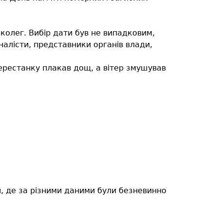
олег. Вибір дати був не випадковим,
налісти, представники органів влади,
ерестанку плакав дощ, а вітер змушував
и, де за різними даними були безневинно