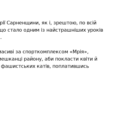
рії Сарненщини, як і, зрештою, по всій
 що стало одним із найстрашніших уроків
…
масиві за спорткомплексом «Мрія»,
 мешканці району, аби покласти квіти й
ук фашистських катів, поплатившись