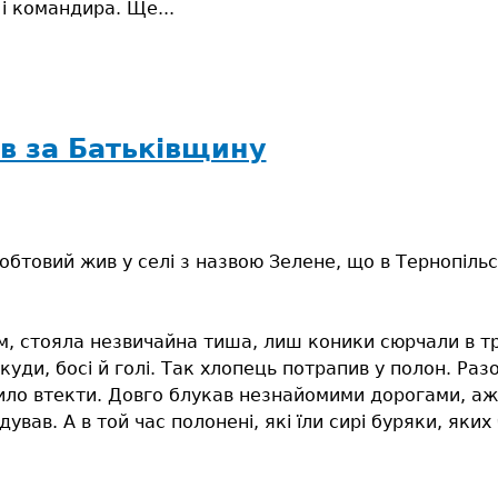
 і командира. Ще...
в за Батьківщину
обтовий жив у селі з назвою Зелене, що в Тернопільс
, стояла незвичайна тиша, лиш коники сюрчали в тра
 куди, босі й голі. Так хлопець потрапив у полон. Ра
ло втекти. Довго блукав незнайомими дорогами, аж 
одував. А в той час полонені, які їли сирі буряки, як