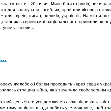
жна сказати - 20 тисяч. Мине багато років, поки наз
ього дня вшанували загиблих, пройшли лісовою стежи
ім для євреїв, циган, поляків, українців. На місця по
дставників єврейської національності прийшли вшан
тупник голови...
і…
ороку жалобою і болем проходить через серця україн
очалась страшна війна, яка зачепила своїм чорним 
отний день чітко усвідомлюємо свою відповідальніс
ме тому нинішня влада робить усе можливе, щоб тра