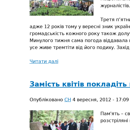
журналістів
Третя п’ятн
адже 12 років тому у вересні зник украї
громадськість кожного року також долуча
Минулого тижня сама погода віддавала ш
усе живе тремтіти від його подиху. Захід
Читати далі
про
Вшанували
померлих
і
Замість квітів покладіть
загиблих
журналістів
Опубліковано
СН
4 вересня, 2012 - 17:09
Пам'ять – с
розстріляні