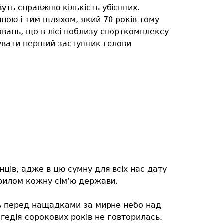
вуть справжню кількість убієнних.
ною і тим шляхом, який 70 років тому
ховань, що в лісі поблизу спорткомплексу
увати перший заступник голови
ців, адже в цю сумну для всіх нас дату
крилом кожну сім’ю держави.
ть перед нащадками за мирне небо над
гедія сорокових років не повторилась.