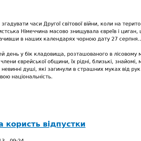
 згадувати часи Другої світової війни, коли на терито
истська Німеччина масово знищувала євреїв і циган,
значивши в наших календарях чорною дату 27 серпня
й день у бік кладовища, розташованого в лісовому 
члени єврейської общини, їх рідні, близькі, знайомі,
 невинні душі, які загинули в страшних муках від р
вою національність.
а користь відпустки
3 - 09:24