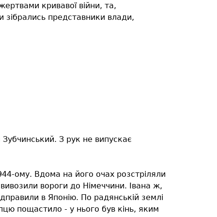
ертвами кривавої війни, та,
и зібрались представники влади,
ан Зубчинський. З рук не випускає
1944-ому. Вдома на його очах розстріляли
вивозили вороги до Німеччини. Івана ж,
дправили в Японію. По радянській землі
опцю пощастило - у нього був кінь, яким