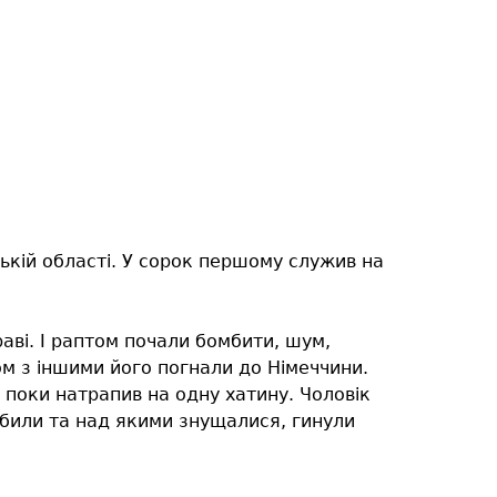
ькій області. У сорок першому служив на
ві. І раптом почали бомбити, шум,
зом з іншими його погнали до Німеччини.
поки натрапив на одну хатину. Чоловік
их били та над якими знущалися, гинули