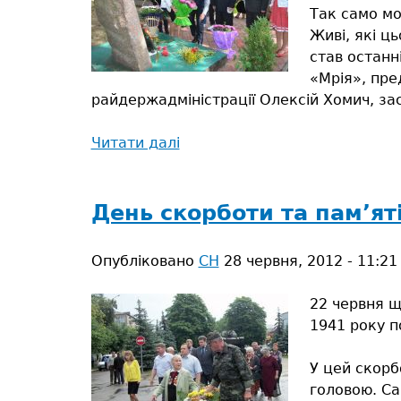
Так само мо
Живі, які ц
став останн
«Мрія», пре
райдержадміністрації Олексій Хомич, зас
Читати далі
про
Замість
квітів
покладіть
День скорботи та пам’ят
на
єврейські
Опубліковано
СН
28 червня, 2012 - 11:21
могили
камінь…
22 червня щ
1941 року п
У цей скорб
головою. Са