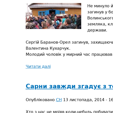
Не минуло й
загинув у б
Волинського
земляка, кл
держави.
Сергій Баранов-Орел загинув, захищаючи
Валентина Кухарчук.
Молодий чоловік у мирний час працював у
Читати далі
про
Упокой,
Господи,
душу
Сарни завжди згадує з т
невинно
убієнного…
Опубліковано
СН
13 листопада, 2014 - 1
Хто з нас не мріяв коли-небудь побувати 