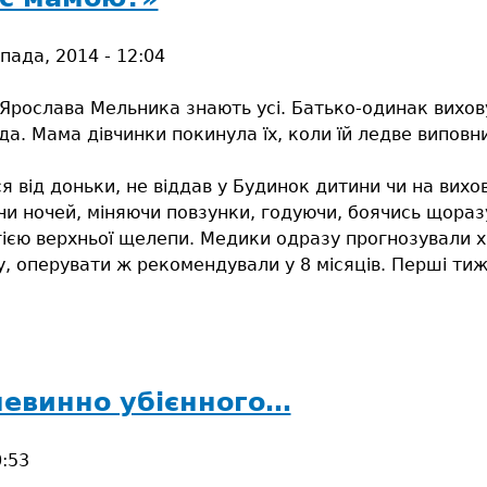
пада, 2014 - 12:04
 Ярослава Мельника знають усі. Батько-одинак вихову
да. Мама дівчинки покинула їх, коли їй ледве виповни
я від доньки, не віддав у Будинок дитини чи на вихо
и ночей, міняючи повзунки, годуючи, боячись щоразу
ією верхньої щелепи. Медики одразу прогнозували хі
 оперувати ж рекомендували у 8 місяців. Перші тижн
иму
невинно убієнного…
0:53