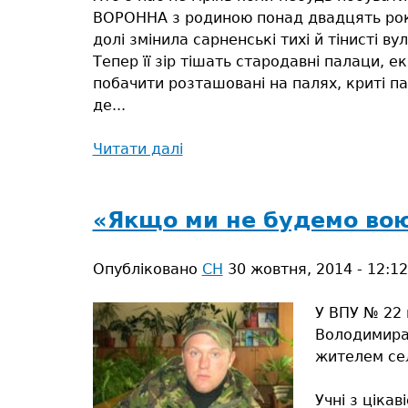
ВОРОННА з родиною понад двадцять рокі
долі змінила сарненські тихі й тінисті в
Тепер її зір тішать стародавні палаци, 
побачити розташовані на палях, криті п
де...
Читати далі
про
Сарни
завжди
згадує
«Якщо ми не будемо вою
з
теплотою
Опубліковано
СН
30 жовтня, 2014 - 12:12
в
серці
У ВПУ № 22 
й
Володимира 
добрим
жителем сел
словом,
ностальгією…
Учні з ціка