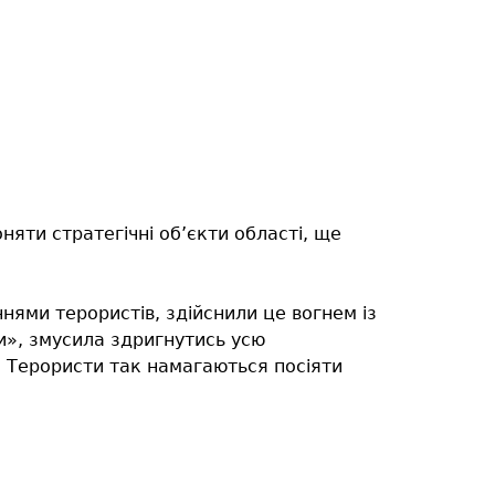
яти стратегічні об’єкти області, ще
ями терористів, здійснили це вогнем із
и», змусила здригнутись усю
. Терористи так намагаються посіяти