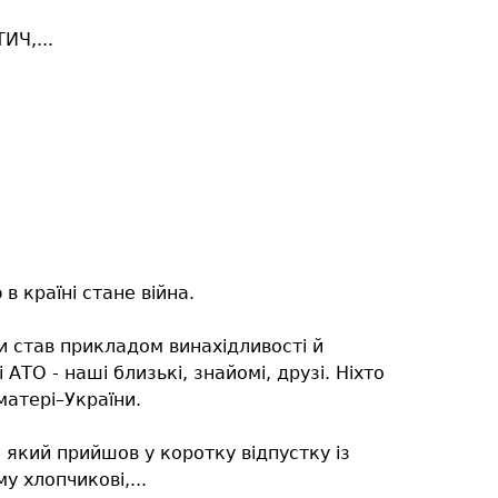
ИЧ,...
в країні стане війна.
и став прикладом винахідливості й
 АТО - наші близькі, знайомі, друзі. Ніхто
матері–України.
, який прийшов у коротку відпустку із
 хлопчикові,...