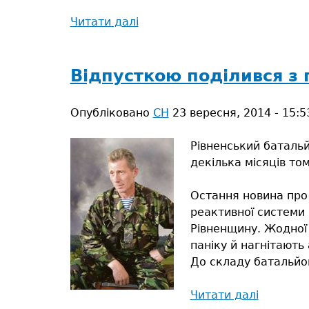
Читати далі
про
Урок
мужності
Відпусткою поділився з
Опубліковано
СН
23 вересня, 2014 - 15:5
Рівненський батальй
декілька місяців том
Остання новина про 
реактивної системи 
Рівненщину. Жодної 
паніку й нагнітають
До складу батальйон
Читати далі
про