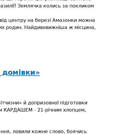
зилії! Землячка колись за покликом
 від центру на березі Амазонки можна
ких родин. Найдивовижніша ж місцина,
 домівки»
ітчизни» й допризовної підготовки
єм КАРДАШЕМ - 21-річним хлопцем,
тання, ловили кожне слово, боячись