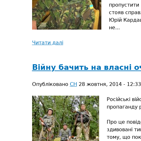
пропустити 
стояв справ
Юрій Кардаш
не...
Читати далі
про
«Якщо
ми
не
Війну бачить на власні о
будемо
воювати
Опубліковано
СН
28 жовтня, 2014 - 12:33
там,
вони
Російські ві
прийдуть
пропаганду р
у
наші
Про це повід
домівки»
здивовані ти
тому, що пок