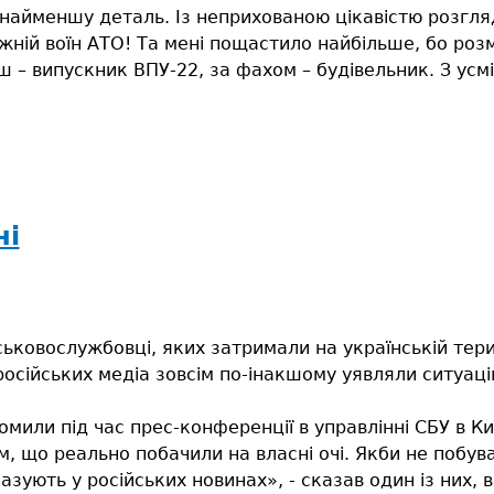
найменшу деталь. Із неприхованою цікавістю розгля
жній воїн АТО! Та мені пощастило найбільше, бо роз
 – випускник ВПУ-22, за фахом – будівельник. З усм
чі
йськовослужбовці, яких затримали на українській тери
осійських медіа зовсім по-інакшому уявляли ситуацію
омили під час прес-конференції в управлінні СБУ в К
м, що реально побачили на власні очі. Якби не побував
азують у російських новинах», - сказав один із них, 