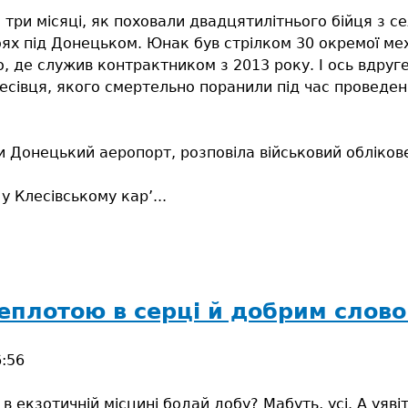
 три місяці, як поховали двадцятилітнього бійця з 
оях під Донецьком. Юнак був стрілком 30 окремої мех
, де служив контрактником з 2013 року. І ось вдру
есівця, якого смертельно поранили під час проведен
 Донецький аеропорт, розповіла військовий обліков
 Клесівському кар’...
еплотою в серці й добрим слов
6:56
в екзотичній місцині бодай добу? Мабуть, усі. А уявіт