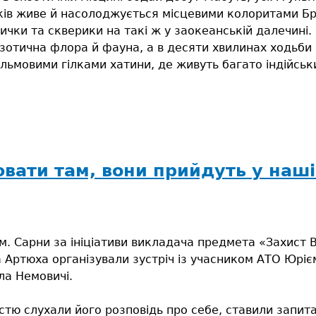
в живе й насолоджується місцевими колоритами Бра
улички та скверики на такі ж у заокеанській далечині.
екзотична флора й фауна, а в десяти хвилинах ходьби
альмовими гілками хатини, де живуть багато індійсь
вати там, вони прийдуть у наші
м. Сарни за ініціативи викладача предмета «Захист В
Артюха організували зустріч із учасником АТО Юрі
а Немовичі.
вістю слухали його розповідь про себе, ставили запи