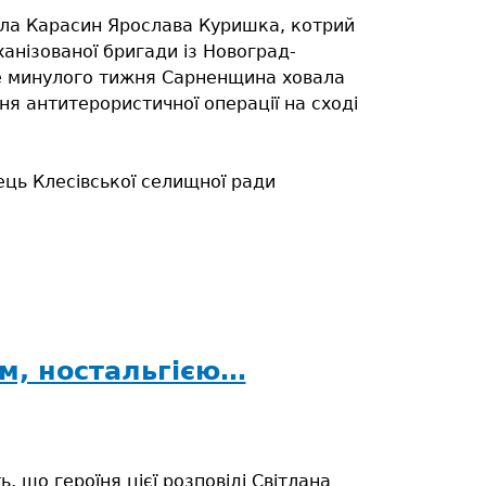
села Карасин Ярослава Куришка, котрий
анізованої бригади із Новоград-
ге минулого тижня Сарненщина ховала
ня антитерористичної операції на сході
ець Клесівської селищної ради
ом, ностальгією…
ь, що героїня цієї розповіді Світлана