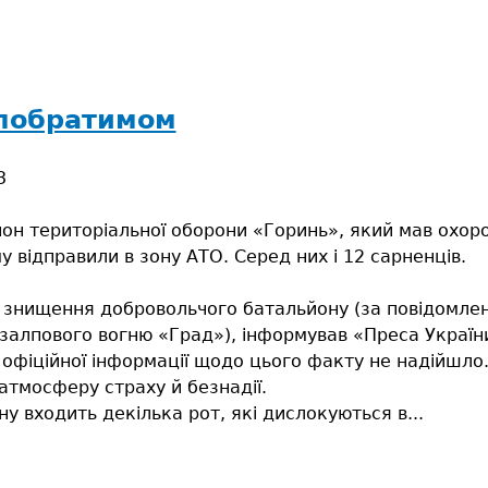
 побратимом
3
он територіальної оборони «Горинь», який мав охорон
у відправили в зону АТО. Серед них і 12 сарненців.
знищення добровольчого батальйону (за повідомленн
залпового вогню «Град»), інформував «Преса Україн
офіційної інформації щодо цього факту не надійшло
 атмосферу страху й безнадії.
у входить декілька рот, які дислокуються в...