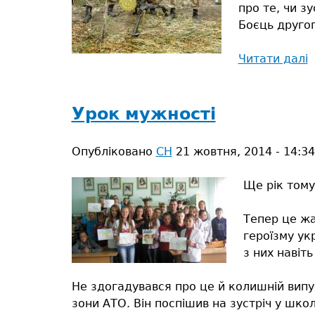
про те, чи зу
Боєць другог
Читати далі
п
В
б
н
Урок мужності
в
о
Опубліковано
СН
21 жовтня, 2014 - 14:34
Ще рік тому 
Тепер це жа
героїзму укр
з них навіт
Не здогадувався про це й колишній випус
зони АТО. Він поспішив на зустріч у шк